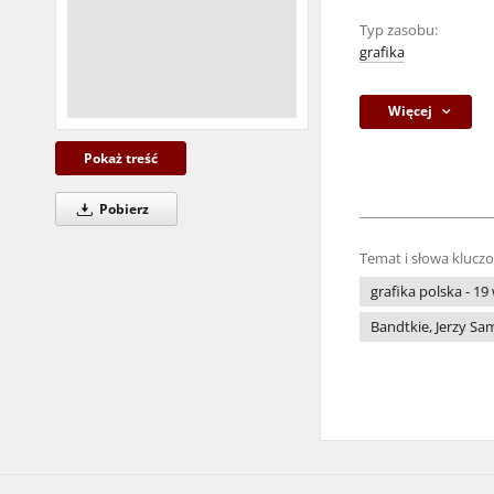
Typ zasobu:
grafika
Więcej
Pokaż treść
Pobierz
Temat i słowa klucz
grafika polska - 19 
Bandtkie, Jerzy Sa