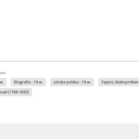
owe:
w.
litografia - 19 w.
sztuka polska - 19 w.
Fajans, Maksymilian
muel (1768-1835)