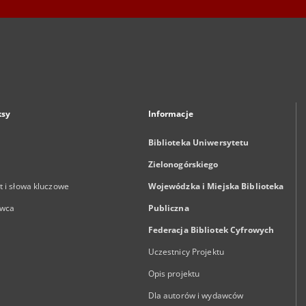
ksy
Informacje
Biblioteka Uniwersytetu
Zielonogórskiego
 i słowa kluczowe
Wojewódzka i Miejska Biblioteka
wca
Publiczna
Federacja Bibliotek Cyfrowych
Uczestnicy Projektu
Opis projektu
Dla autorów i wydawców