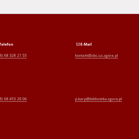
Telefon
E-Mail
8) 68 328 21 55
kontakt@zbc.uz.zgora.pl
8) 68 453 26 06
p.karp@biblioteka.zgora.pl