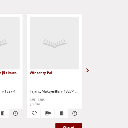
 [5 : karta
Wincenty Pol
Karol Lipiński
an (1827-1890)
Fajans, Maksymilian (1827-1890)
Fajans, Maksymilian (18
1851-1863
1851-1863
grafika
grafika
Więcej