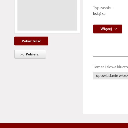
Typ zasobu:
książka
Więcej
Pokaż treść
Pobierz
Temat i słowa klucz
opowiadanie włoski