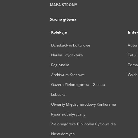
MAPA STRONY
Strona główna
Kolekcje
Inde
Dziedzictwo kulturowe
Autor
Nauka i dydaktyka
Tytuł
Regionalia
Temat
Archiwum Kresowe
Wyda
Gazeta Zielonogórska - Gazeta
Lubuska
Otwarty Międzynarodowy Konkurs na
Rysunek Satyryczny
Zielonogórska Biblioteka Cyfrowa dla
Niewidomych