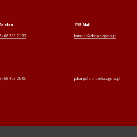
Telefon
E-Mail
8) 68 328 21 55
kontakt@zbc.uz.zgora.pl
8) 68 453 26 06
p.karp@biblioteka.zgora.pl