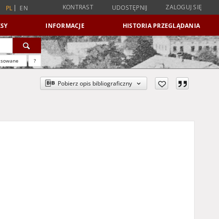
KONTRAST
ZALOGUJ SIĘ
UDOSTĘPNIJ
PL
EN
SY
INFORMACJE
HISTORIA PRZEGLĄDANIA
nsowane
?
Pobierz opis bibliograficzny