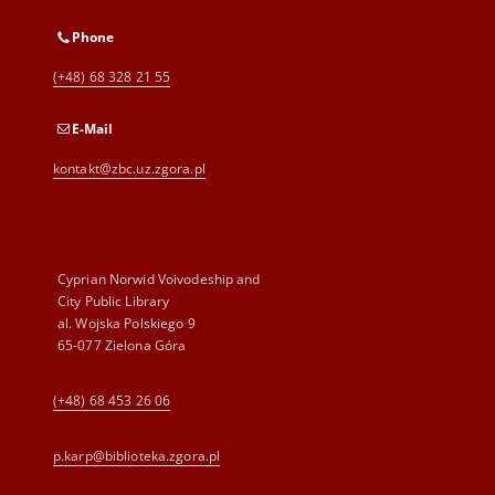
Phone
(+48) 68 328 21 55
E-Mail
kontakt@zbc.uz.zgora.pl
Cyprian Norwid Voivodeship and
City Public Library
al. Wojska Polskiego 9
65-077 Zielona Góra
(+48) 68 453 26 06
p.karp@biblioteka.zgora.pl