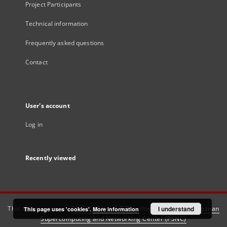
Project Participants
Technical information
Frequently asked questions
Contact
User's account
Log in
Recently viewed
This service runs on
DInGO dLibra 6.3.21
software created by
I understand
Poznan
This page uses 'cookies'.
More information
Supercomputing and Networking Center (PSNC)