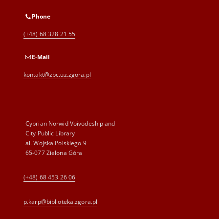
Phone
(+48) 68 328 21 55
E-Mail
kontakt@zbc.uz.zgora.pl
Cyprian Norwid Voivodeship and
City Public Library
al. Wojska Polskiego 9
65-077 Zielona Góra
(+48) 68 453 26 06
p.karp@biblioteka.zgora.pl