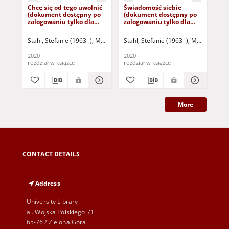
Chcę się od tego uwolnić
Świadomość siebie
Dla
(dokument dostępny po
(dokument dostępny po
ni
zalogowaniu tylko dla
zalogowaniu tylko dla
(d
osób z dysfunkcją
osób z dysfunkcją
zal
wzroku)
wzroku)
osó
Stahl, Stefanie (1963- )
Miłkowska, Sylwia - tł.
Stahl, Stefanie (1963- )
Książkiewicz, Marta - tł.
Miłkowska, Syl
Sta
wz
2020
2020
202
rozdział w książce
rozdział w książce
roz
More
CONTACT DETAILS
Address
University Library
al. Wojska Polskiego 71
65-762 Zielona Góra