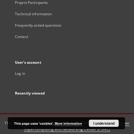
Project Participants
Technical information
Frequently asked questions
Contact
User's account
Log in
Recently viewed
This service runs on
DInGO dLibra 6.3.21
software created by
I understand
Poznan
This page uses 'cookies'.
More information
Supercomputing and Networking Center (PSNC)