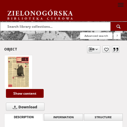
Advanced search
?
OBJECT
Show content
Download
DESCRIPTION
INFORMATION
STRUCTURE