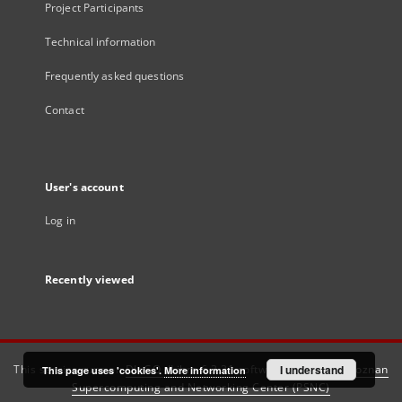
Project Participants
Technical information
Frequently asked questions
Contact
User's account
Log in
Recently viewed
This service runs on
DInGO dLibra 6.3.21
software created by
I understand
Poznan
This page uses 'cookies'.
More information
Supercomputing and Networking Center (PSNC)