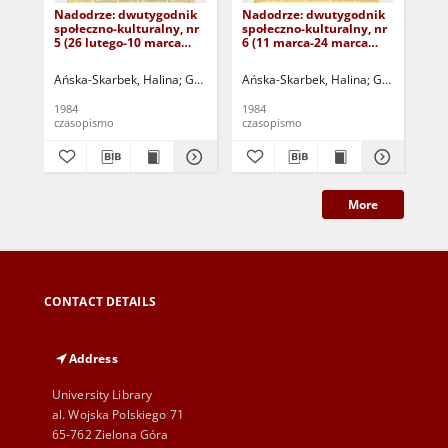
Nadodrze: dwutygodnik
Nadodrze: dwutygodnik
Na
społeczno-kulturalny, nr
społeczno-kulturalny, nr
spo
5 (26 lutego-10 marca
6 (11 marca-24 marca
3 (
1984)
1984)
19
Ańska-Skarbek, Halina
Grabowska, Lucyna
Ańska-Skarbek, Halina
Grochomalski, Piotr
Grabowska, 
Herma
Ańs
1984
1984
198
czasopismo
czasopismo
cza
More
CONTACT DETAILS
Address
University Library
al. Wojska Polskiego 71
65-762 Zielona Góra