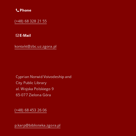
Phone
(+48) 68 328 21 55
E-Mail
kontakt@zbc.uz.zgora.pl
Cyprian Norwid Voivodeship and
City Public Library
al. Wojska Polskiego 9
65-077 Zielona Góra
(+48) 68 453 26 06
p.karp@biblioteka.zgora.pl