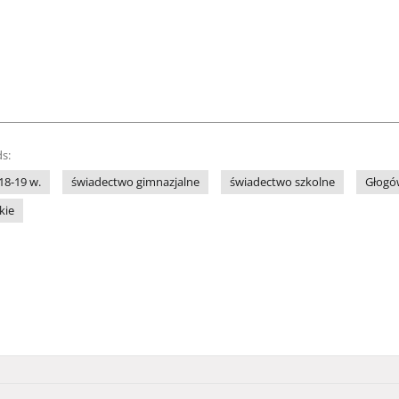
s:
 18-19 w.
świadectwo gimnazjalne
świadectwo szkolne
Głogów
kie