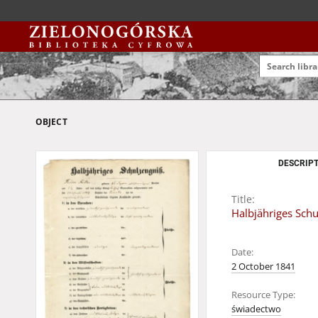
OBJECT
DESCRIPT
Title:
Halbjähriges Schu
Date:
2 October 1841
Resource Type:
świadectwo