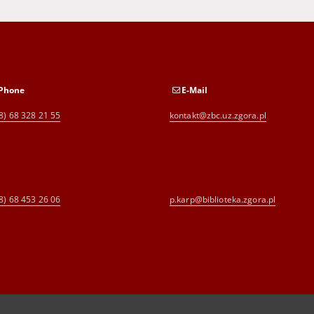
Phone
E-Mail
8) 68 328 21 55
kontakt@zbc.uz.zgora.pl
8) 68 453 26 06
p.karp@biblioteka.zgora.pl