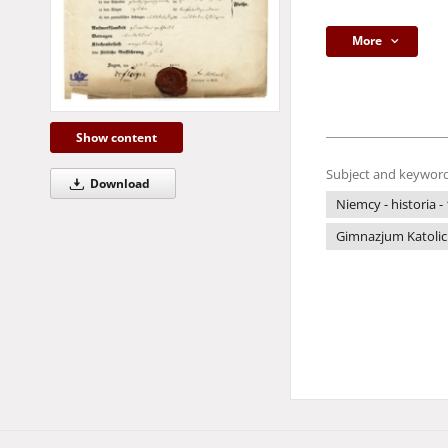
More
Show content
Subject and keyword
Download
Niemcy - historia -
Gimnazjum Katolic