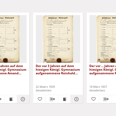
 Jahren auf dem
Der vor 3 Jahren auf dem
Der vor ... Jahre
önigl. Gymnasium
hiesigen Königl. Gymnasium
hiesigen Königl
mene Amand
aufgenommene Reinhold
aufgenommene R
 (1839)
Aue (1839)
Aue (1837)
22 Maerz 1839
18 März 1837
świadectwo
świadectwo