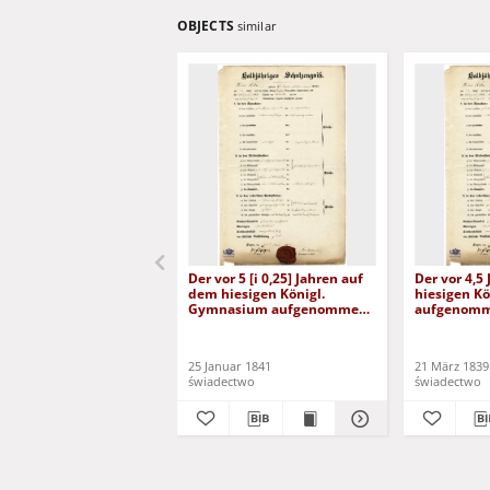
OBJECTS
similar
Der vor 5 [i 0,25] Jahren auf
Der vor 4,5
dem hiesigen Königl.
hiesigen K
Gymnasium aufgenommene
aufgenom
August Stolpe (1841)
[Scholasky]
25 Januar 1841
21 März 1839
świadectwo
świadectwo