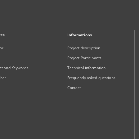
xes
Informations
or
Project description
Project Participants
ct and Keywords
Technical information
sher
Frequently asked questions
Contact