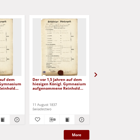
n auf dem
Der vor 1,5 Jahren auf dem
Halbjähriges Schulzeug
. Gymnasium
hiesigen Königl. Gymnasium
[Emil ...] (1849)
einhold
aufgenommene Reinhold
Aue (1837)
11 August 1837
31 Maerz 1849
świadectwo
świadectwo
More