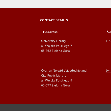
CONTACT DETAILS
Address
University Library
(+4
al. Wojska Polskiego 71
65-762 Zielona Góra
Cyprian Norwid Voivodeship and
(+4
City Public Library
al. Wojska Polskiego 9
65-077 Zielona Góra