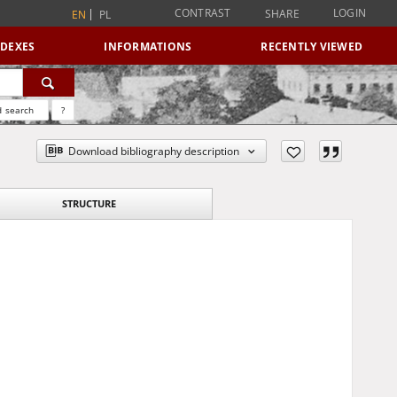
CONTRAST
LOGIN
SHARE
EN
PL
NDEXES
INFORMATIONS
RECENTLY VIEWED
 search
?
Download bibliography description
STRUCTURE