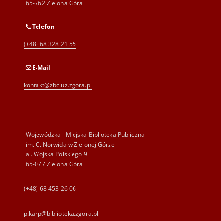
65-762 Zielona Góra
Telefon
(+48) 68 328 21 55
E-Mail
kontakt@zbc.uz.zgora.pl
Wojewódzka i Miejska Biblioteka Publiczna
im. C. Norwida w Zielonej Górze
al. Wojska Polskiego 9
65-077 Zielona Góra
(+48) 68 453 26 06
p.karp@biblioteka.zgora.pl