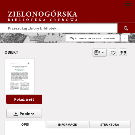
Wyszukiwanie zaawansowane
?
OBIEKT
Pokaż treść
Pobierz
OPIS
INFORMACJE
STRUKTURA