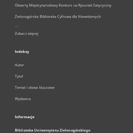
Otwarty Międzynarodowy Konkurs na Rysunek Satyryczny
Zielonogórska Biblioteka Cyfrowa dla Niewidomych
...
Zobacz więcej
Indeksy
Autor
Tytuł
Temat i słowa kluczowe
Wydawca
Informacje
Biblioteka Uniwersytetu Zielonogórskiego