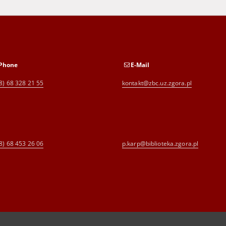
Phone
E-Mail
8) 68 328 21 55
kontakt@zbc.uz.zgora.pl
8) 68 453 26 06
p.karp@biblioteka.zgora.pl