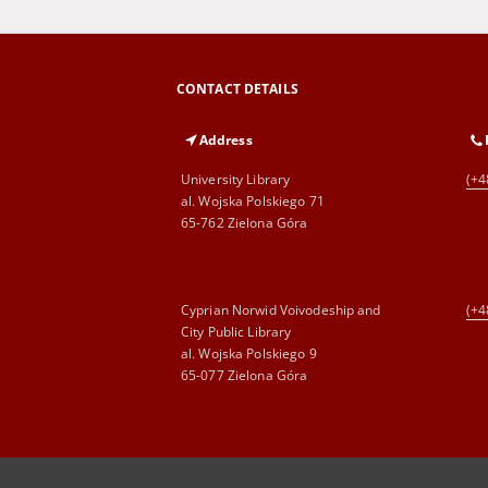
CONTACT DETAILS
Address
University Library
(+4
al. Wojska Polskiego 71
65-762 Zielona Góra
Cyprian Norwid Voivodeship and
(+4
City Public Library
al. Wojska Polskiego 9
65-077 Zielona Góra