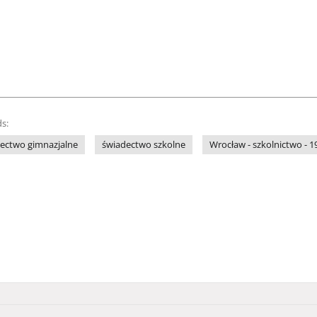
s:
ectwo gimnazjalne
świadectwo szkolne
Wrocław - szkolnictwo - 1