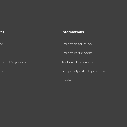
xes
Informations
or
Project description
Project Participants
ct and Keywords
Technical information
sher
Frequently asked questions
Contact