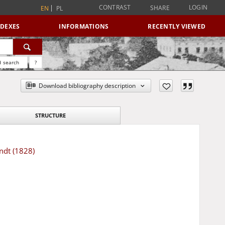
CONTRAST
LOGIN
SHARE
EN
PL
NDEXES
INFORMATIONS
RECENTLY VIEWED
 search
?
Download bibliography description
STRUCTURE
ndt (1828)