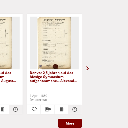
auf das
Der vor 2,5 Jahren auf das
Halbjähriges Schulzeug
ium
hiesige Gymnasium
Anton Spaet (1843)
 August
aufgenommene... Alexander
Hildebrandt (1830)
1 April 1830
8 April 1843
świadectwo
świadectwo
More