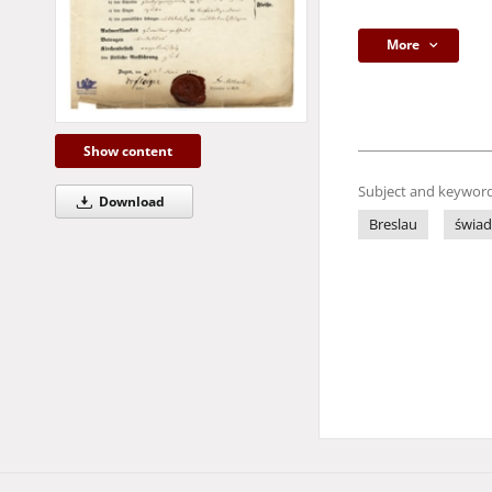
More
Show content
Subject and keyword
Download
Breslau
świad