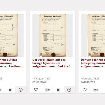
ahren auf das
Der vor 5 Jahren auf das
Der vor 6 Jahren 
ymnasium
hiesige Gymnasium
hiesige Gymnas
ne... Ferdinand
aufgenommene... Carl Kraft
aufgenommene...
 (1823)
(1827)
Krafft (1823)
23
17 August 1827
14 August 1823
świadectwo
świadectwo