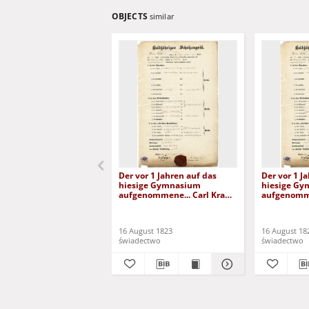
OBJECTS
similar
Der vor 1 Jahren auf das
Der vor 1 J
hiesige Gymnasium
hiesige G
aufgenommene... Carl Krafft
aufgenomme
(1823)
Weberbauer
16 August 1823
16 August 18
świadectwo
świadectwo