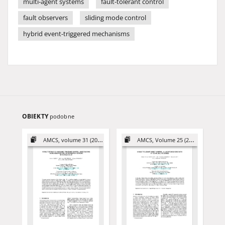
multi-agent systems
fault-tolerant control
fault observers
sliding mode control
hybrid event-triggered mechanisms
OBIEKTY
podobne
AMCS, volume 31 (2021)
AMCS, Volume 25 (2015)