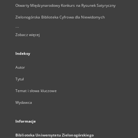
Otwarty Międzynarodowy Konkurs na Rysunek Satyryczny
Zielonogórska Biblioteka Cyfrowa dla Niewidomych
...
Zobacz więcej
Indeksy
Autor
Tytuł
Temat i słowa kluczowe
Wydawca
Informacje
Biblioteka Uniwersytetu Zielonogórskiego