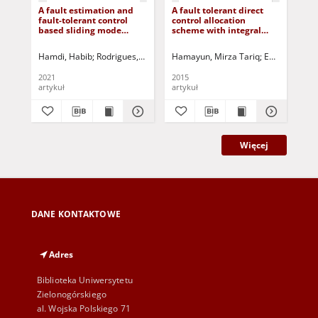
A fault estimation and
A fault tolerant direct
Ne
fault-tolerant control
control allocation
coo
based sliding mode
scheme with integral
hig
observer for LPV
sliding modes
mu
descriptor systems with
wit
Hamdi, Habib
Rodrigues, Mickael
Hamayun, Mirza Tariq
Rabaoui, Bouali
Benhadj Braiek, Na
Edwards, Chr
Pe
time delay
2021
2015
202
artykuł
artykuł
art
Więcej
DANE KONTAKTOWE
Adres
Biblioteka Uniwersytetu
Zielonogórskiego
al. Wojska Polskiego 71