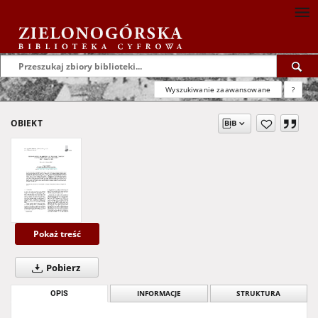
Wyszukiwanie zaawansowane
?
OBIEKT
Pokaż treść
Pobierz
OPIS
INFORMACJE
STRUKTURA