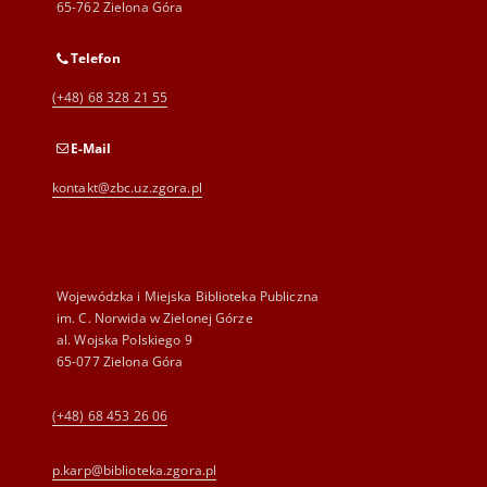
65-762 Zielona Góra
Telefon
(+48) 68 328 21 55
E-Mail
kontakt@zbc.uz.zgora.pl
Wojewódzka i Miejska Biblioteka Publiczna
im. C. Norwida w Zielonej Górze
al. Wojska Polskiego 9
65-077 Zielona Góra
(+48) 68 453 26 06
p.karp@biblioteka.zgora.pl