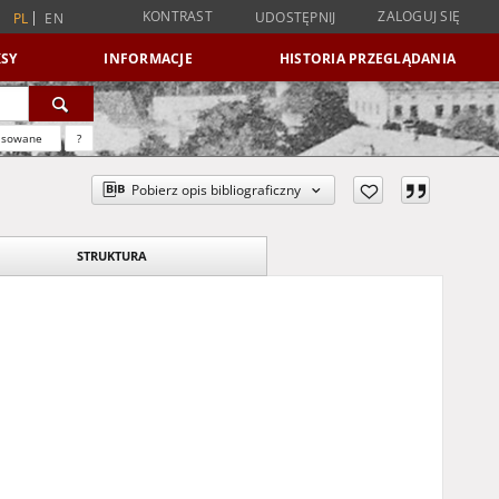
KONTRAST
ZALOGUJ SIĘ
UDOSTĘPNIJ
PL
EN
SY
INFORMACJE
HISTORIA PRZEGLĄDANIA
nsowane
?
Pobierz opis bibliograficzny
STRUKTURA