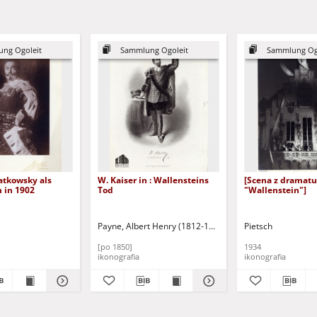
ng Ogoleit
Sammlung Ogoleit
Sammlung Og
atkowsky als
W. Kaiser in : Wallensteins
[Scena z dramatu
 in 1902
Tod
"Wallenstein"]
Payne, Albert Henry (1812-1902)
Pietsch
[po 1850]
1934
ikonografia
ikonografia