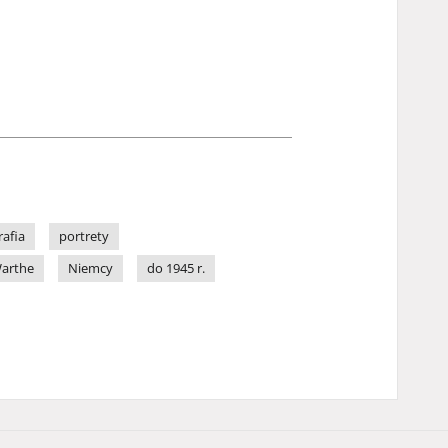
rafia
portrety
Warthe
Niemcy
do 1945 r.