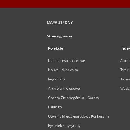
MAPA STRONY
Strona główna
Kolekcje
Inde
Dziedzictwo kulturowe
Autor
Nauka i dydaktyka
Tytuł
Regionalia
Temat
Archiwum Kresowe
Wyda
Gazeta Zielonogórska - Gazeta
Lubuska
Otwarty Międzynarodowy Konkurs na
Rysunek Satyryczny