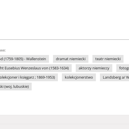
owe:
 %d (1759-1805) - Wallenstein
dramat niemiecki
teatr niemiecki
cht Eusebius Wenzeslaus von (1583-1634)
aktorzy niemieccy
fotog
olekcjoner i księgarz ; 1869-1953)
kolekcjonerstwo
Landsberg a/ 
i (woj. lubuskie)