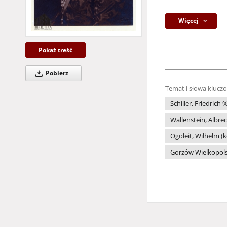
Więcej
Pokaż treść
Pobierz
Temat i słowa klucz
Schiller, Friedrich
Wallenstein, Albre
Ogoleit, Wilhelm (k
Gorzów Wielkopolsk