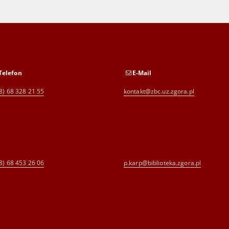
Telefon
E-Mail
8) 68 328 21 55
kontakt@zbc.uz.zgora.pl
8) 68 453 26 06
p.karp@biblioteka.zgora.pl