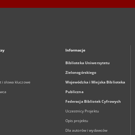
ksy
Informacje
Biblioteka Uniwersytetu
Zielonogórskiego
 i słowa kluczowe
Wojewódzka i Miejska Biblioteka
wca
Publiczna
Federacja Bibliotek Cyfrowych
Uczestnicy Projektu
Opis projektu
Dla autorów i wydawców