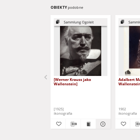
OBIEKTY
podobne
Sammlung Ogoleit
Sammlu
[Werner Krauss jako
Adalbert M
Wallenstein]
Wallenstein
[1925]
1902
ikonografia
ikonografia