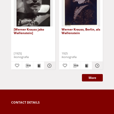
[Werner Krauss jako
Werner Krauss, Berlin, als
W. 
Wallenstein]
Wallenstein
Wa
Pay
[1925]
1925
[po
ikonografia
ikonografia
iko
More
CONTACT DETAILS