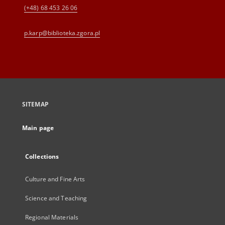
(+48) 68 453 26 06
p.karp@biblioteka.zgora.pl
SITEMAP
Main page
Collections
Culture and Fine Arts
Science and Teaching
Regional Materials