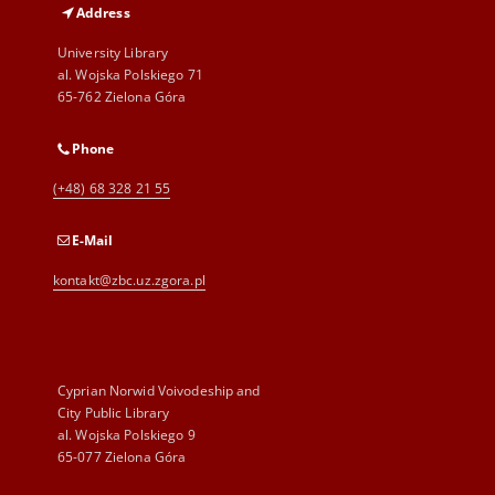
Address
University Library
al. Wojska Polskiego 71
65-762 Zielona Góra
Phone
(+48) 68 328 21 55
E-Mail
kontakt@zbc.uz.zgora.pl
Cyprian Norwid Voivodeship and
City Public Library
al. Wojska Polskiego 9
65-077 Zielona Góra