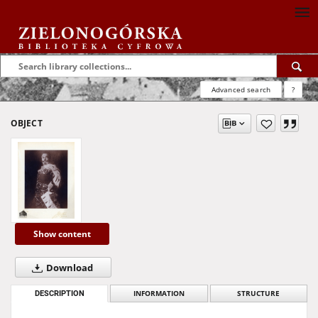
Advanced search
?
OBJECT
Show content
Download
DESCRIPTION
INFORMATION
STRUCTURE