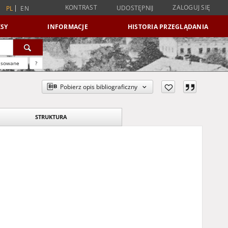
KONTRAST
ZALOGUJ SIĘ
UDOSTĘPNIJ
PL
EN
SY
INFORMACJE
HISTORIA PRZEGLĄDANIA
nsowane
?
Pobierz opis bibliograficzny
STRUKTURA