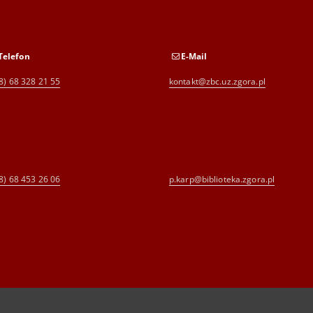
Telefon
E-Mail
8) 68 328 21 55
kontakt@zbc.uz.zgora.pl
8) 68 453 26 06
p.karp@biblioteka.zgora.pl