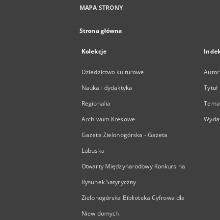
MAPA STRONY
Strona główna
Kolekcje
Inde
Dziedzictwo kulturowe
Autor
Nauka i dydaktyka
Tytuł
Regionalia
Temat
Archiwum Kresowe
Wyda
Gazeta Zielonogórska - Gazeta
Lubuska
Otwarty Międzynarodowy Konkurs na
Rysunek Satyryczny
Zielonogórska Biblioteka Cyfrowa dla
Niewidomych