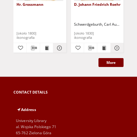
Hr. Grossmann
D. Johann Friedrich Roehr
[Po
Ma
He
ur
Schwerdgeburth, Carl August (1785-
Ber
[około 1800]
[około 1830]
[mi
ikonografia
ikonografia
iko
More
CONTACT DETAILS
Address
University Library
al. Wojska Polskiego 71
65-762 Zielona Góra