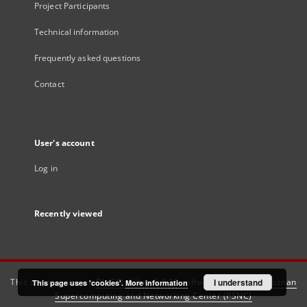
Project Participants
Technical information
Frequently asked questions
Contact
User's account
Log in
Recently viewed
This service runs on
DInGO dLibra 6.3.21
software created by
I understand
Poznan
This page uses 'cookies'.
More information
Supercomputing and Networking Center (PSNC)