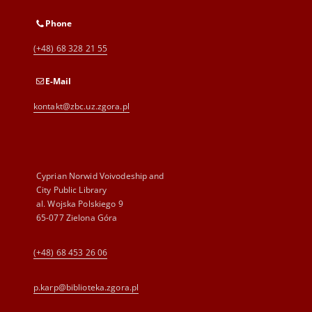
Phone
(+48) 68 328 21 55
E-Mail
kontakt@zbc.uz.zgora.pl
Cyprian Norwid Voivodeship and
City Public Library
al. Wojska Polskiego 9
65-077 Zielona Góra
(+48) 68 453 26 06
p.karp@biblioteka.zgora.pl