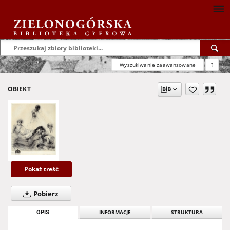
Wyszukiwanie zaawansowane
?
OBIEKT
Pokaż treść
Pobierz
OPIS
INFORMACJE
STRUKTURA