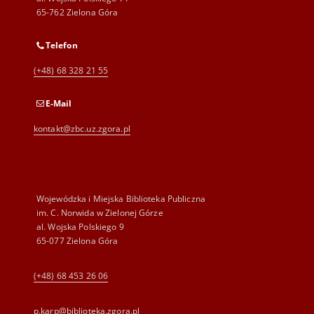
65-762 Zielona Góra
Telefon
(+48) 68 328 21 55
E-Mail
kontakt@zbc.uz.zgora.pl
Wojewódzka i Miejska Biblioteka Publiczna
im. C. Norwida w Zielonej Górze
al. Wojska Polskiego 9
65-077 Zielona Góra
(+48) 68 453 26 06
p.karp@biblioteka.zgora.pl