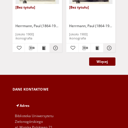
[Bez tytułu]
[Bez tytułu]
[Be
Herrmann, Paul (1864-1946)
Herrmann, Paul (1864-1946)
Her
[około 1900]
[około 1900]
[ok
ikonografia
ikonografia
iko
Więcej
DANE KONTAKTOWE
Adres
Biblioteka Uniwersytetu
Zielonogórskiego
al. Wojska Polskiego 71