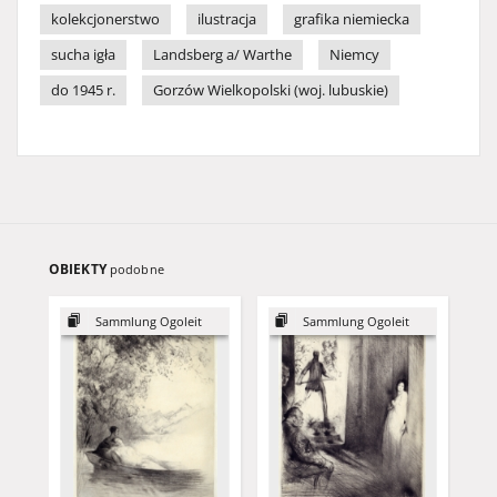
kolekcjonerstwo
ilustracja
grafika niemiecka
sucha igła
Landsberg a/ Warthe
Niemcy
do 1945 r.
Gorzów Wielkopolski (woj. lubuskie)
OBIEKTY
podobne
Sammlung Ogoleit
Sammlung Ogoleit