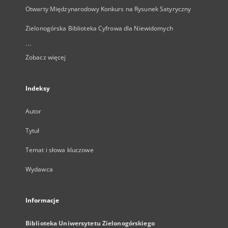
Otwarty Międzynarodowy Konkurs na Rysunek Satyryczny
Zielonogórska Biblioteka Cyfrowa dla Niewidomych
...
Zobacz więcej
Indeksy
Autor
Tytuł
Temat i słowa kluczowe
Wydawca
Informacje
Biblioteka Uniwersytetu Zielonogórskiego