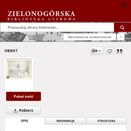
Wyszukiwanie zaawansowane
?
OBIEKT
Pokaż treść
Pobierz
OPIS
INFORMACJE
STRUKTURA