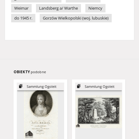
Weimar
Landsberg a/ Warthe
Niemcy
do 1945 r.
Gorzów Wielkopolski (woj. lubuskie)
OBIEKTY
podobne
Sammlung Ogoleit
Sammlung Ogoleit