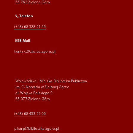
65-762 Zielona Góra
Telefon
(+48) 68 328 21 55
E-Mail
kontakt@zbc.uz.zgora.pl
Wojewódzka i Miejska Biblioteka Publiczna
im. C. Norwida w Zielonej Górze
al. Wojska Polskiego 9
65-077 Zielona Góra
(+48) 68 453 26 06
p.karp@biblioteka.zgora.pl