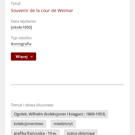
Tytuł:
Souvenir de la cour de Weimar
Data wydania:
[około1850]
Typ zasobu:
ikonografia
Więcej
Temat i słowa kluczowe:
Ogoleit, Wilhelm (kolekcjoner i księgarz ; 1869-1953)
kolekcjonerstwo
miedzioryt
grafika francuska - 19 w.
scena zbiorowa