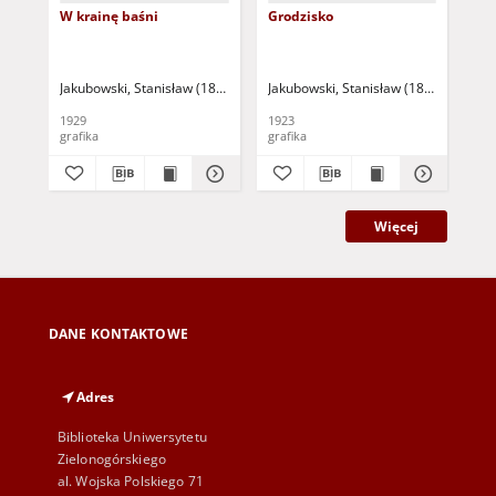
W krainę baśni
Grodzisko
Żal
Jakubowski, Stanisław (1885-1964)
Jakubowski, Stanisław (1885-1964)
Jak
1929
1923
192
grafika
grafika
gra
Więcej
DANE KONTAKTOWE
Adres
Biblioteka Uniwersytetu
Zielonogórskiego
al. Wojska Polskiego 71