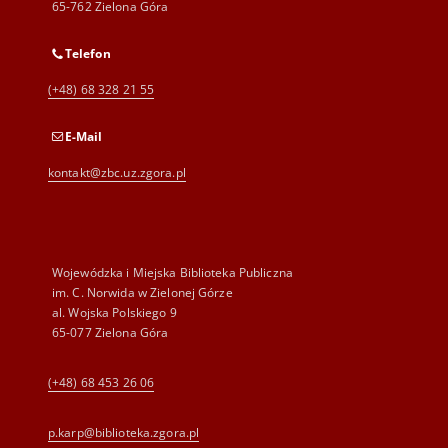
65-762 Zielona Góra
Telefon
(+48) 68 328 21 55
E-Mail
kontakt@zbc.uz.zgora.pl
Wojewódzka i Miejska Biblioteka Publiczna
im. C. Norwida w Zielonej Górze
al. Wojska Polskiego 9
65-077 Zielona Góra
(+48) 68 453 26 06
p.karp@biblioteka.zgora.pl