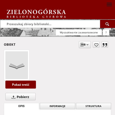
Wyszukiwanie zaawansowane
?
OBIEKT
Pokaż treść
Pobierz
OPIS
INFORMACJE
STRUKTURA