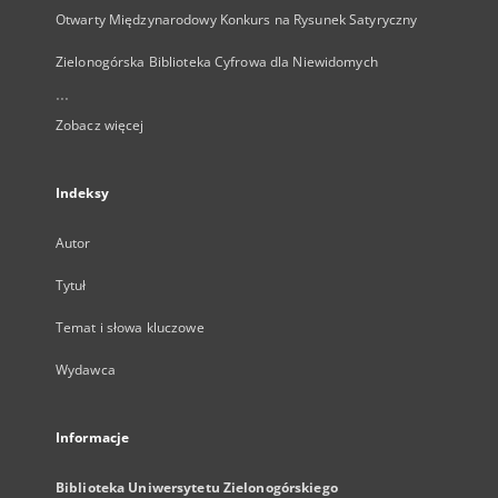
Otwarty Międzynarodowy Konkurs na Rysunek Satyryczny
Zielonogórska Biblioteka Cyfrowa dla Niewidomych
...
Zobacz więcej
Indeksy
Autor
Tytuł
Temat i słowa kluczowe
Wydawca
Informacje
Biblioteka Uniwersytetu Zielonogórskiego