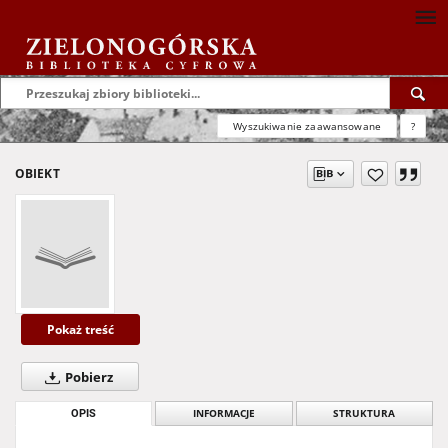
Wyszukiwanie zaawansowane
?
OBIEKT
Pokaż treść
Pobierz
OPIS
INFORMACJE
STRUKTURA