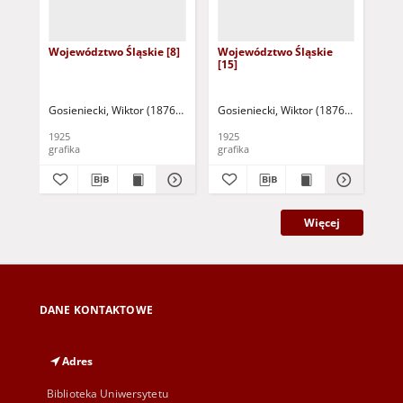
Województwo Śląskie [8]
Województwo Śląskie
Wo
[15]
[16
Gosieniecki, Wiktor (1876-1956)
Gosieniecki, Wiktor (1876-1956)
Gos
1925
1925
192
grafika
grafika
gra
Więcej
DANE KONTAKTOWE
Adres
Biblioteka Uniwersytetu