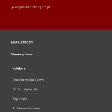
p.karp@biblioteka.zgora.pl
MAPA STRONY
Strona główna
Kolekcje
Dziedzictwo kulturowe
Nauka i dydaktyka
Regionalia
Archiwum Kresowe