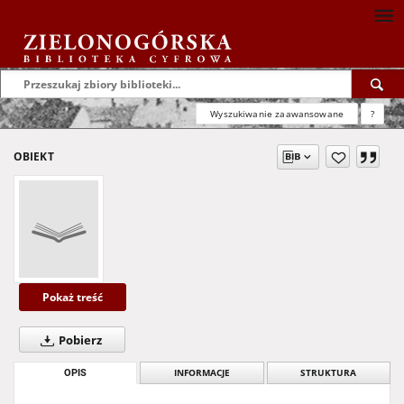
Wyszukiwanie zaawansowane
?
OBIEKT
Pokaż treść
Pobierz
OPIS
INFORMACJE
STRUKTURA