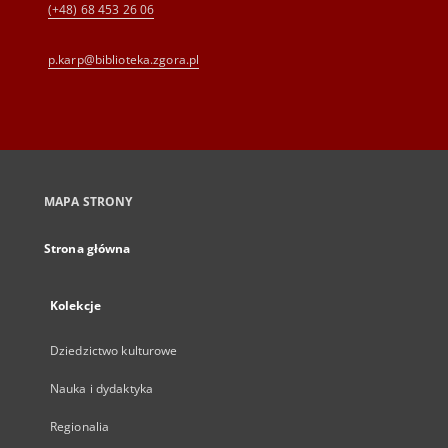
(+48) 68 453 26 06
p.karp@biblioteka.zgora.pl
MAPA STRONY
Strona główna
Kolekcje
Dziedzictwo kulturowe
Nauka i dydaktyka
Regionalia