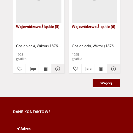
Województwo Śląskie [5]
Województwo Śląskie [6]
Wo
Gosieniecki, Wiktor (1876-1956)
Gosieniecki, Wiktor (1876-1956)
Gos
1925
1925
192
grafika
grafika
gra
Więcej
DANE KONTAKTOWE
Adres