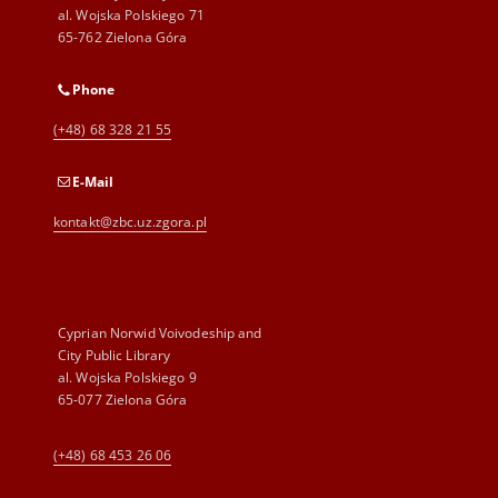
al. Wojska Polskiego 71
65-762 Zielona Góra
Phone
(+48) 68 328 21 55
E-Mail
kontakt@zbc.uz.zgora.pl
Cyprian Norwid Voivodeship and
City Public Library
al. Wojska Polskiego 9
65-077 Zielona Góra
(+48) 68 453 26 06