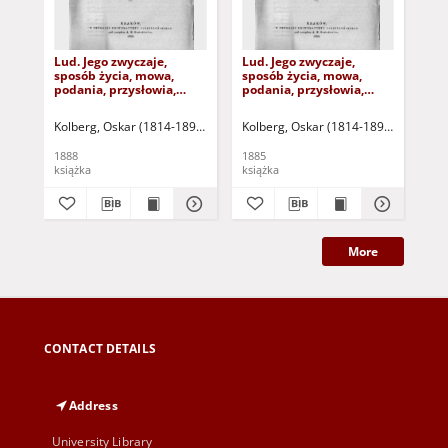
Lud. Jego zwyczaje,
Lud. Jego zwyczaje,
Lud
sposób życia, mowa,
sposób życia, mowa,
spo
podania, przysłowia,
podania, przysłowia,
pod
obrzędy, gusła, zabawy,
obrzędy, gusła, zabawy,
obr
pieśni, muzyka i tańce.
pieśni, muzyka i tańce.
pie
Kolberg, Oskar (1814-1890)
Kolberg, Oskar (1814-1890)
Kol
Serya XXI. Radomskie.
Serya XVIII. Kieleckie.
Ser
Część druga
Część pierwsza
Cz
1888
1885
189
książka
książka
ksi
More
CONTACT DETAILS
Address
University Library