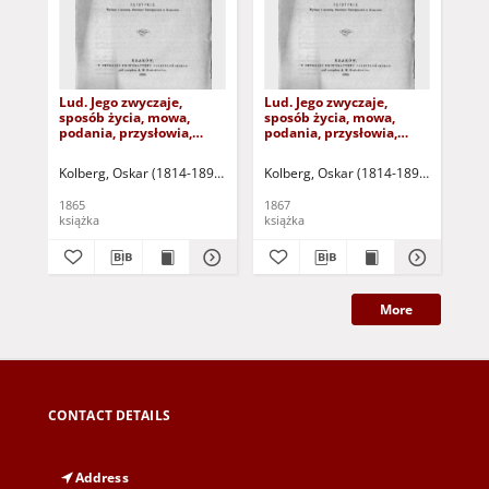
Lud. Jego zwyczaje,
Lud. Jego zwyczaje,
Lud
sposób życia, mowa,
sposób życia, mowa,
spo
podania, przysłowia,
podania, przysłowia,
pod
obrzędy, gusła, zabawy,
obrzędy, gusła, zabawy,
obr
pieśni, muzyka i tańce.
pieśni, muzyka i tańce.
pie
Kolberg, Oskar (1814-1890)
Gerson, Wojciech (malarz, rysownik ; 183
Kolberg, Oskar (1814-1890)
Gerson, 
Kol
Serya II. Sandomierskie
Serya III. Kujawy. Część
Ser
pierwsza
W.
1865
1867
187
książka
książka
ksi
More
CONTACT DETAILS
Address