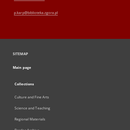
p.karp@biblioteka.zgora.pl
SITEMAP
Main page
Collections
Culture and Fine Arts
Science and Teaching
Regional Materials