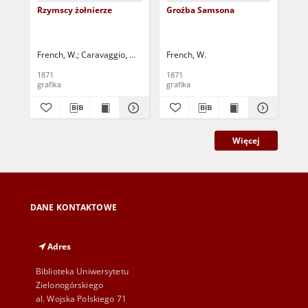
Rzymscy żołnierze
Groźba Samsona
Tr
French, W.
Caravaggio, Michelangelo (1573-1610)
French, W.
Fre
1871
1871
187
grafika
grafika
gra
Więcej
DANE KONTAKTOWE
Adres
Biblioteka Uniwersytetu
Zielonogórskiego
al. Wojska Polskiego 71