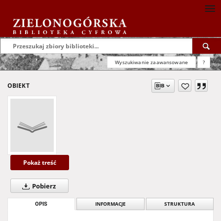
Wyszukiwanie zaawansowane
?
OBIEKT
Pokaż treść
Pobierz
OPIS
INFORMACJE
STRUKTURA