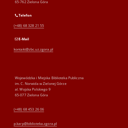
65-762 Zielona Góra
Telefon
(+48) 68 328 21 55
E-Mail
kontakt@zbc.uz.zgora.pl
Wojewódzka i Miejska Biblioteka Publiczna
im. C. Norwida w Zielonej Górze
al. Wojska Polskiego 9
65-077 Zielona Góra
(+48) 68 453 26 06
p.karp@biblioteka.zgora.pl