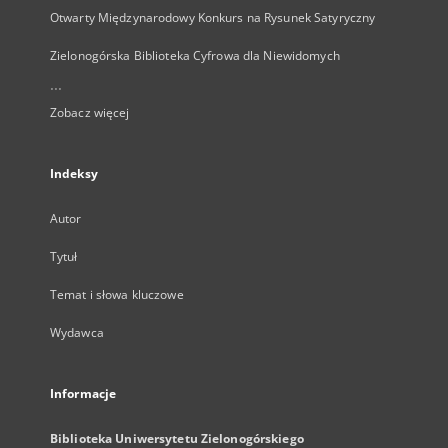
Otwarty Międzynarodowy Konkurs na Rysunek Satyryczny
Zielonogórska Biblioteka Cyfrowa dla Niewidomych
...
Zobacz więcej
Indeksy
Autor
Tytuł
Temat i słowa kluczowe
Wydawca
Informacje
Biblioteka Uniwersytetu Zielonogórskiego