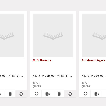
M. B. Bolesna
Abraham i Agara
aniel (1726-1801)
rt Henry (1812-1902)
Netscher, Caspar (1635/1636-1684)
Payne, Albert Henry (1812-1902)
Reni, Guido (1575-16
Payne, Albert Hen
1872
1872
grafika
grafika