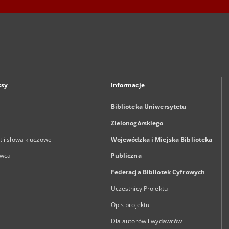
ksy
Informacje
Biblioteka Uniwersytetu
Zielonogórskiego
 i słowa kluczowe
Wojewódzka i Miejska Biblioteka
wca
Publiczna
Federacja Bibliotek Cyfrowych
Uczestnicy Projektu
Opis projektu
Dla autorów i wydawców