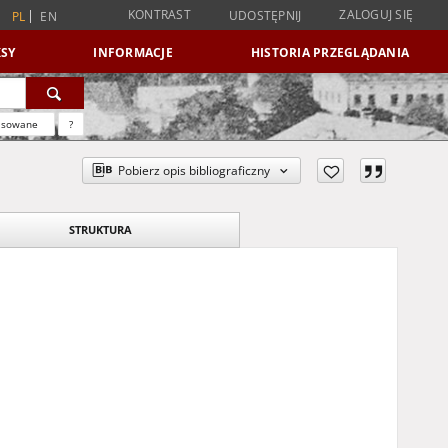
KONTRAST
ZALOGUJ SIĘ
UDOSTĘPNIJ
PL
EN
SY
INFORMACJE
HISTORIA PRZEGLĄDANIA
nsowane
?
Pobierz opis bibliograficzny
STRUKTURA