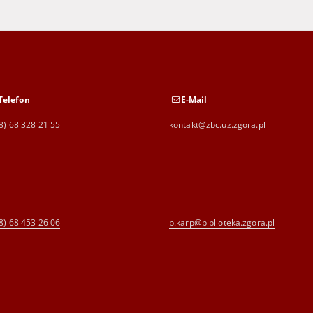
Telefon
E-Mail
8) 68 328 21 55
kontakt@zbc.uz.zgora.pl
8) 68 453 26 06
p.karp@biblioteka.zgora.pl