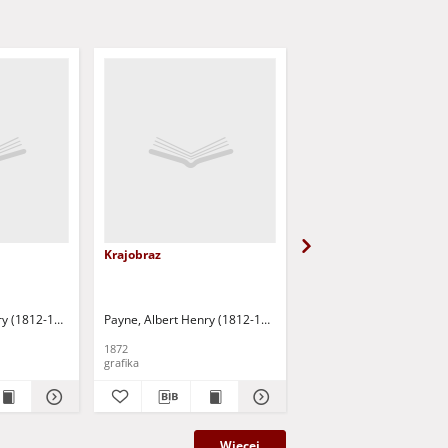
Krajobraz
Kardynał Dezio Azzolin
42)
ry (1812-1902)
Flinck, Govaert (1615-1660)
Payne, Albert Henry (1812-1902)
Lorrain, Claude (1600-1682)
Payne, Albert Henry (18
1872
1872
grafika
grafika
Więcej