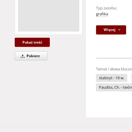
Typ zasobu:
grafika
Więcej
Pokaż treść
Pobierz
Temat i słowa klucz
staloryt - 19 w.
Paudiss, Ch. - twór