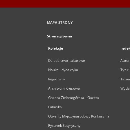
MAPA STRONY
Strona główna
Kolekcje
Inde
Dziedzictwo kulturowe
Autor
Nauka i dydaktyka
Tytuł
Regionalia
Temat
Archiwum Kresowe
Wyda
Gazeta Zielonogórska - Gazeta
Lubuska
Otwarty Międzynarodowy Konkurs na
Rysunek Satyryczny