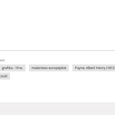
owe:
grafika - 19 w.
malarstwo europejskie
Payne, Albert Henry (1812
czość