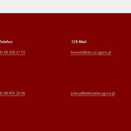
Telefon
E-Mail
8) 68 328 21 55
kontakt@zbc.uz.zgora.pl
8) 68 453 26 06
p.karp@biblioteka.zgora.pl