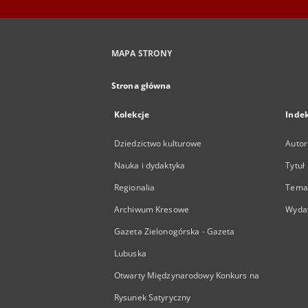
MAPA STRONY
Strona główna
Kolekcje
Inde
Dziedzictwo kulturowe
Autor
Nauka i dydaktyka
Tytuł
Regionalia
Temat
Archiwum Kresowe
Wyda
Gazeta Zielonogórska - Gazeta
Lubuska
Otwarty Międzynarodowy Konkurs na
Rysunek Satyryczny