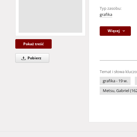
Typ zasobu:
grafika
Więcej
Pokaż treść
Pobierz
Temat i słowa klucz
grafika - 19 w.
Metsu, Gabriel (16