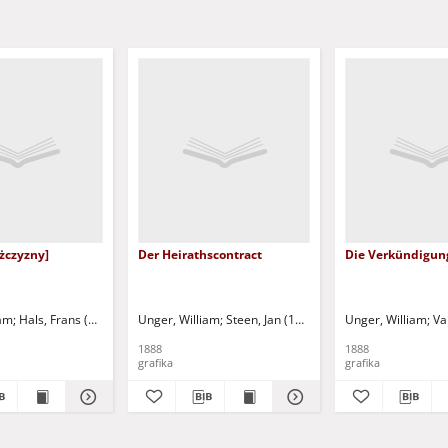
żczyzny]
Der Heirathscontract
Die Verkündigun
iam
Hals, Frans (1581/1585-1666)
Unger, William
Leipzig: F. A. Brockhaus
Steen, Jan (1626-1679)
Unger, William
Leipzig: F. A. B
Va
1888
1888
grafika
grafika