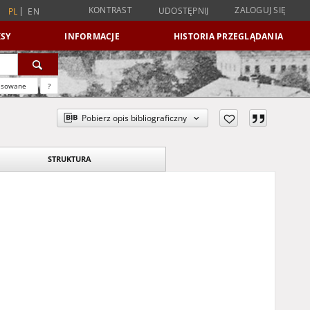
KONTRAST
ZALOGUJ SIĘ
UDOSTĘPNIJ
PL
EN
SY
INFORMACJE
HISTORIA PRZEGLĄDANIA
nsowane
?
Pobierz opis bibliograficzny
STRUKTURA