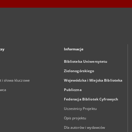
ksy
Informacje
Biblioteka Uniwersytetu
Zielonogórskiego
 i słowa kluczowe
Wojewódzka i Miejska Biblioteka
wca
Publiczna
Federacja Bibliotek Cyfrowych
Uczestnicy Projektu
Opis projektu
Dla autorów i wydawców