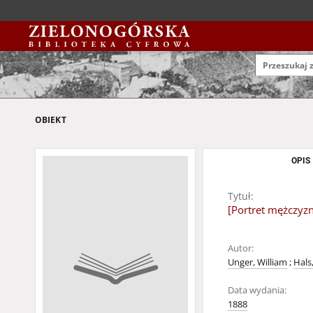
OBIEKT
OPIS
Tytuł:
[Portret mężczyz
Autor:
Unger, William
;
Hals
Data wydania:
1888