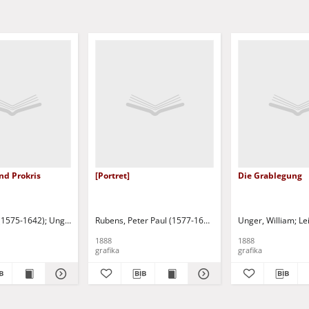
nd Prokris
[Portret]
Die Grablegung
6)
 (1575-1642)
Van der Maes, Everard Quirijnsz (1577-1656)
Unger, William
Rubens, Peter Paul (1577-1640)
Leipzig: F. A. Brockhaus
Unger, William
Unger, William
Leipzig
Le
1888
1888
grafika
grafika