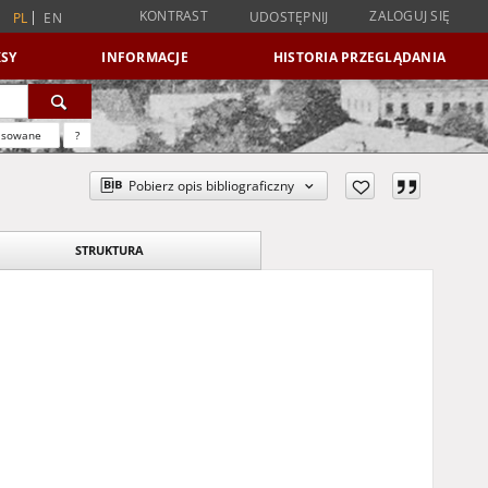
KONTRAST
ZALOGUJ SIĘ
UDOSTĘPNIJ
PL
EN
SY
INFORMACJE
HISTORIA PRZEGLĄDANIA
nsowane
?
Pobierz opis bibliograficzny
STRUKTURA