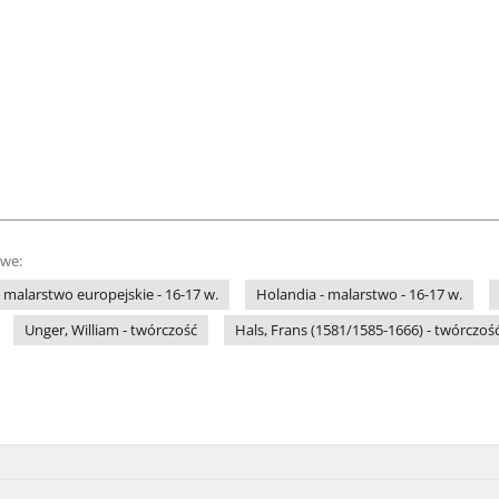
owe:
malarstwo europejskie - 16-17 w.
Holandia - malarstwo - 16-17 w.
Unger, William - twórczość
Hals, Frans (1581/1585-1666) - twórczoś