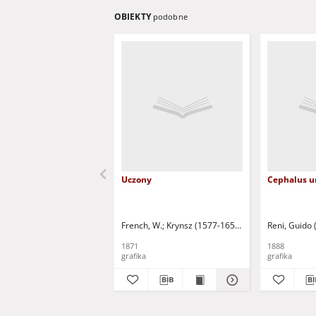
OBIEKTY
podobne
Uczony
Cephalus u
French, W.
Krynsz (1577-1656)
Crynsz (1577-165
Reni, Guido
1871
1888
grafika
grafika