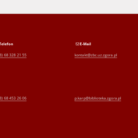
Telefon
E-Mail
8) 68 328 21 55
kontakt@zbc.uz.zgora.pl
8) 68 453 26 06
p.karp@biblioteka.zgora.pl