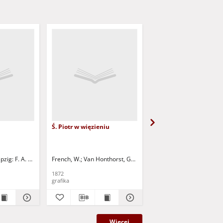
Ś. Piotr w więzieniu
Die Frau mit dem Bier
: F. A. Brockhaus
ipzig: F. A. Brockhaus
French, W.
Van Honthorst, Gerard (1590-1656)
Metsu, Gabriel (1629-16
Honthorst, G
1872
1888
grafika
grafika
Więcej