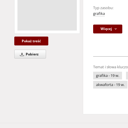
Typ zasobu:
grafika
Więcej
Pokaż treść
Pobierz
Temat i słowa klucz
grafika - 19 w.
akwaforta - 19 w.