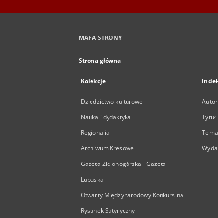
MAPA STRONY
Strona główna
Kolekcje
Inde
Dziedzictwo kulturowe
Autor
Nauka i dydaktyka
Tytuł
Regionalia
Temat
Archiwum Kresowe
Wyda
Gazeta Zielonogórska - Gazeta
Lubuska
Otwarty Międzynarodowy Konkurs na
Rysunek Satyryczny