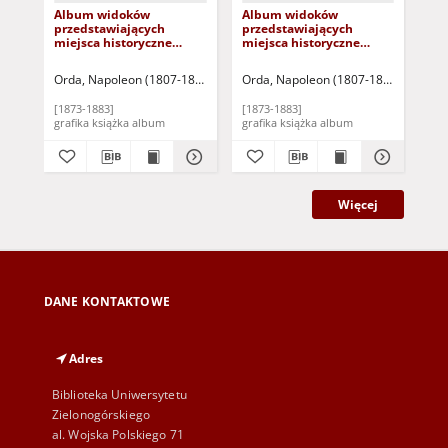
Album widoków
Album widoków
Jaz
przedstawiających
przedstawiających
Ole
miejsca historyczne
miejsca historyczne
Królestwa Galicyi i ziem
Księstwa Poznańskiego i
krakowskich: Serya
Prus Zachodnich: Serya
Orda, Napoleon (1807-1893)
Warszawa: Zakład Litograficzny M. Fajan
Orda, Napoleon (1807-1893)
Warszaw
Ord
szósta
piąta
[1873-1883]
[1873-1883]
[18
grafika książka album
grafika książka album
Więcej
DANE KONTAKTOWE
Adres
Biblioteka Uniwersytetu
Zielonogórskiego
al. Wojska Polskiego 71