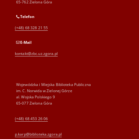
65-762 Zielona Góra
Telefon
(+48) 68 328 21 55
E-Mail
kontakt@zbc.uz.zgora.pl
Wojewódzka i Miejska Biblioteka Publiczna
im. C. Norwida w Zielonej Górze
al. Wojska Polskiego 9
65-077 Zielona Góra
(+48) 68 453 26 06
p.karp@biblioteka.zgora.pl