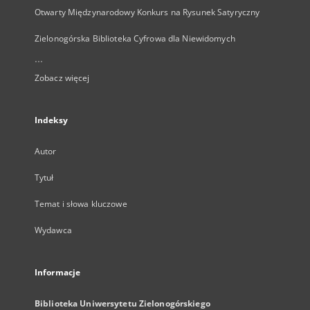
Otwarty Międzynarodowy Konkurs na Rysunek Satyryczny
Zielonogórska Biblioteka Cyfrowa dla Niewidomych
...
Zobacz więcej
Indeksy
Autor
Tytuł
Temat i słowa kluczowe
Wydawca
Informacje
Biblioteka Uniwersytetu Zielonogórskiego