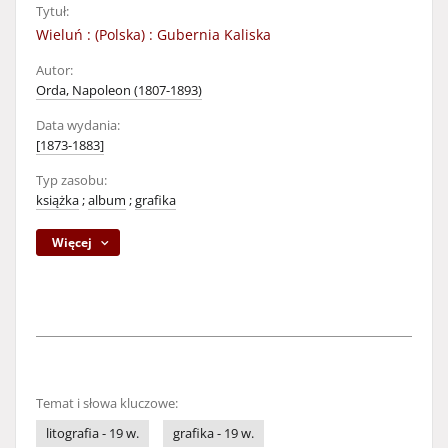
Tytuł:
Wieluń : (Polska) : Gubernia Kaliska
Autor:
Orda, Napoleon (1807-1893)
Data wydania:
[1873-1883]
Typ zasobu:
książka
;
album
;
grafika
Więcej
Temat i słowa kluczowe:
litografia - 19 w.
grafika - 19 w.