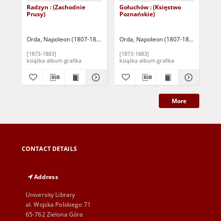
Radzyn : (Zachodnie
Gołuchów : (Księstwo
Ksi
Prusy)
Poznańskie)
Nid
Gu
Orda, Napoleon (1807-1893)
Warszawa: Zakład Litograficzny M. Fajan
Orda, Napoleon (1807-1893)
Warszaw
Ord
[1873-1883]
[1873-1883]
[18
książka album grafika
książka album grafika
More
CONTACT DETAILS
Address
University Library
al. Wojska Polskiego 71
65-762 Zielona Góra