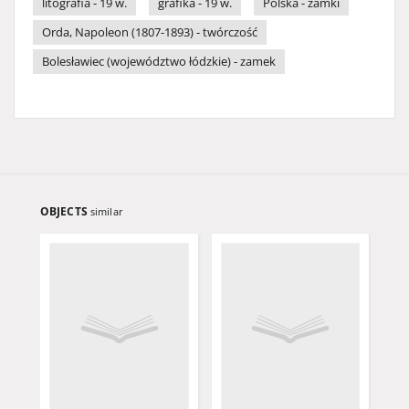
litografia - 19 w.
grafika - 19 w.
Polska - zamki
Orda, Napoleon (1807-1893) - twórczość
Bolesławiec (województwo łódzkie) - zamek
OBJECTS
similar