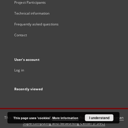
Project Participants
Technical information
Frequently asked questions
Contact
User's account
Log in
Recently viewed
This service runs on
DInGO dLibra 6.3.21
software created by
I understand
Poznan
This page uses 'cookies'.
More information
Supercomputing and Networking Center (PSNC)