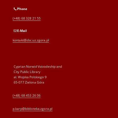
Phone
(+48) 68 328 21 55
E-Mail
kontakt@zbc.uz.zgora.pl
Cyprian Norwid Voivodeship and
City Public Library
al. Wojska Polskiego 9
65-077 Zielona Góra
(+48) 68 453 26 06
p.karp@biblioteka.zgora.pl