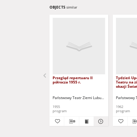
OBJECTS
similar
Przegląd repertuaru II
Tydzień Up
półrocza 1955 r.
Teatru na z
okazji Świ
Teatru (27. 
Związków Z
Państwowy Teatr Ziemi Lubuskiej w Zielonej Górz
Państwowy T
31 marca 19
1955
1962
program
program