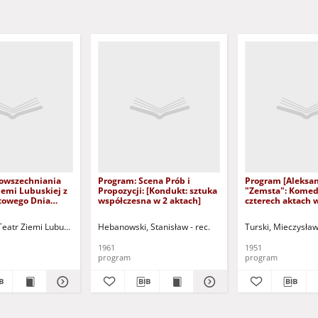
owszechniania
Program: Scena Prób i
Program [Aleksan
iemi Lubuskiej z
Propozycji: [Kondukt: sztuka
"Zemsta": Komed
atowego Dnia
współczesna w 2 aktach]
czterech aktach 
III) i V Kongresu
inauguracja 24.XI
awodowych [24-
e
eatr Ziemi Lubuskiej w Zielonej Górze
Hebanowski, Stanisław - rec.
Wojewódzka Komisja Związków Zawodow
Turski, Mieczysła
62 r.]
1961
1951
program
program