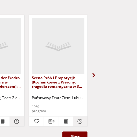
der Fredro
Scena Prób i Propozycji:
Państwowy Teatr Ziem
ia w
[Kochankowie z Werony:
Lubuskiej: [Lato w Noh
wierszem]:
tragedia romantyczna w 3
komedia w 3 aktach]
.1951 r.
aktach, 18. XII 1960]]
ych
w
Teatr Ziemi Lubuskiej
Państwowy Teatr Ziemi Lubuskiej w Zielonej Górze
Giżejewski, Zdzisław
Maciąg, W
Se
1960
[1958]
program
program
More