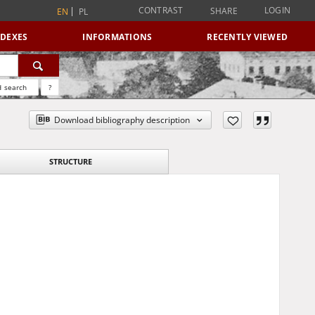
CONTRAST
LOGIN
SHARE
EN
PL
NDEXES
INFORMATIONS
RECENTLY VIEWED
 search
?
Download bibliography description
STRUCTURE