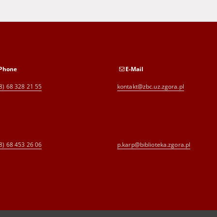
Phone
E-Mail
8) 68 328 21 55
kontakt@zbc.uz.zgora.pl
8) 68 453 26 06
p.karp@biblioteka.zgora.pl