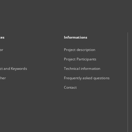
xes
Informations
or
Project description
Project Participants
ct and Keywords
Technical information
sher
Frequently asked questions
Contact