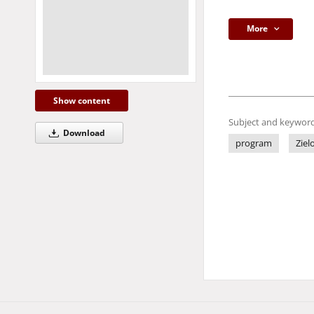
More
Show content
Subject and keyword
Download
program
Ziel