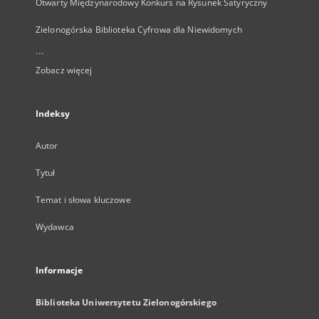
Otwarty Międzynarodowy Konkurs na Rysunek Satyryczny
Zielonogórska Biblioteka Cyfrowa dla Niewidomych
...
Zobacz więcej
Indeksy
Autor
Tytuł
Temat i słowa kluczowe
Wydawca
Informacje
Biblioteka Uniwersytetu Zielonogórskiego