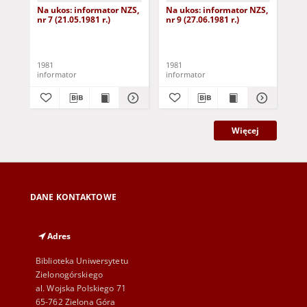
Na ukos: informator NZS,
Na ukos: informator NZS,
Na
nr 7 (21.05.1981 r.)
nr 9 (27.06.1981 r.)
NZS
1981
1981
198
informator
informator
inf
Więcej
DANE KONTAKTOWE
Adres
Biblioteka Uniwersytetu
Zielonogórskiego
al. Wojska Polskiego 71
65-762 Zielona Góra