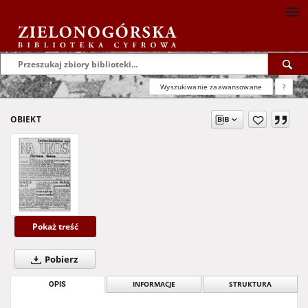
Wyszukiwanie zaawansowane
?
OBIEKT
Pokaż treść
Pobierz
OPIS
INFORMACJE
STRUKTURA