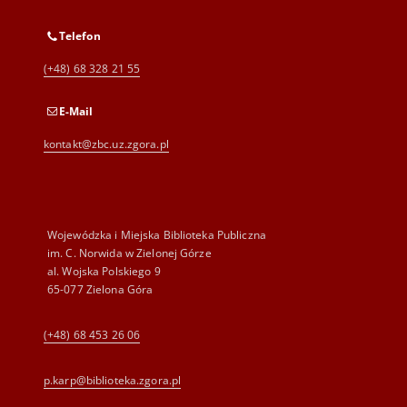
Telefon
(+48) 68 328 21 55
E-Mail
kontakt@zbc.uz.zgora.pl
Wojewódzka i Miejska Biblioteka Publiczna
im. C. Norwida w Zielonej Górze
al. Wojska Polskiego 9
65-077 Zielona Góra
(+48) 68 453 26 06
p.karp@biblioteka.zgora.pl