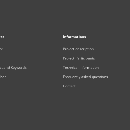
xes
Informations
or
Project description
Project Participants
ct and Keywords
Technical information
sher
Frequently asked questions
Contact