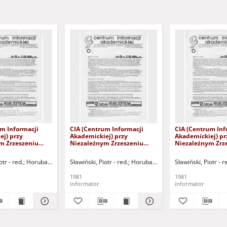
um Informacji
CIA (Centrum Informacji
CIA (Centrum Inf
ej) przy
Akademickiej) przy
Akademickiej) pr
m Zrzeszeniu
Niezależnym Zrzeszeniu
Niezależnym Zrz
Uniwersytetu
Studentów Uniwersytetu
Studentów Uniwe
ego, nr 2
Warszawskiego, nr 3
Warszawskiego, n
otr - red.
alski, Paweł - red.
Horubała, Andrzej - red.
Sławiński, Piotr - red.
Bujalski, Paweł - red.
Horubała, Andrzej - red.
Węgrzyn, Monika - red.
Sławiński, Piotr - r
Bujalski,
)
(20.03.1981)
(21.03.1981)
1981
1981
informator
informator