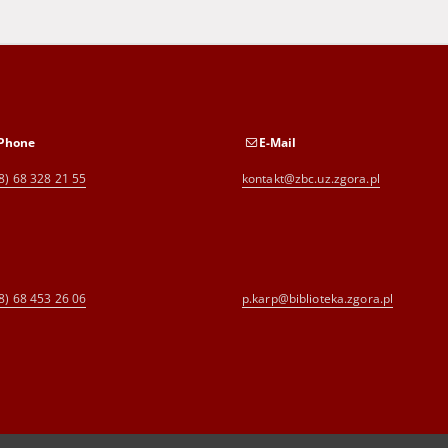
Phone
E-Mail
8) 68 328 21 55
kontakt@zbc.uz.zgora.pl
8) 68 453 26 06
p.karp@biblioteka.zgora.pl