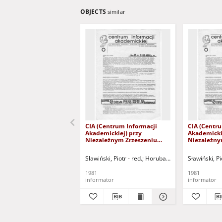
OBJECTS
similar
CIA (Centrum Informacji
CIA (Centr
Akademickiej) przy
Akademicki
Niezależnym Zrzeszeniu
Niezależny
Studentów Uniwersytetu
Studentów 
Warszawskiego, nr 1
Warszawski
Sławiński, Piotr - red.
Horubała, Andrzej - red.
Sławiński, Pi
Buj
(11.03.1981)
(16.03.1981
1981
1981
informator
informator