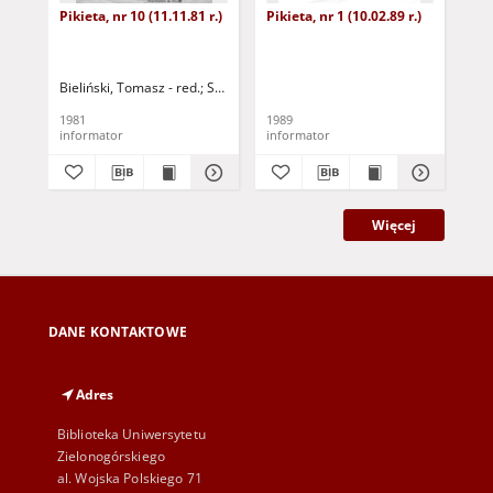
Pikieta, nr 10 (11.11.81 r.)
Pikieta, nr 1 (10.02.89 r.)
No
cod
Ins
(21
Bieliński, Tomasz - red.
Szostakowski, Jerzy - red.
1981
1989
198
informator
informator
inf
Więcej
DANE KONTAKTOWE
Adres
Biblioteka Uniwersytetu
Zielonogórskiego
al. Wojska Polskiego 71