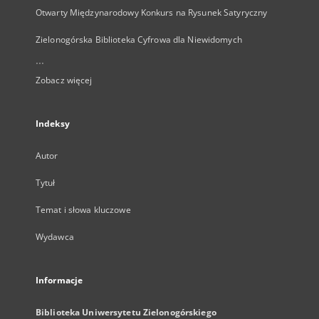
Otwarty Międzynarodowy Konkurs na Rysunek Satyryczny
Zielonogórska Biblioteka Cyfrowa dla Niewidomych
...
Zobacz więcej
Indeksy
Autor
Tytuł
Temat i słowa kluczowe
Wydawca
Informacje
Biblioteka Uniwersytetu Zielonogórskiego