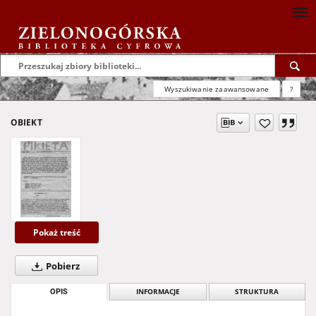
Wyszukiwanie zaawansowane
?
OBIEKT
Pokaż treść
Pobierz
OPIS
INFORMACJE
STRUKTURA