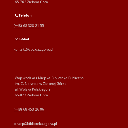
65-762 Zielona Góra
Telefon
(+48) 68 328 21 55
E-Mail
kontakt@zbc.uz.zgora.pl
Wojewódzka i Miejska Biblioteka Publiczna
im. C. Norwida w Zielonej Górze
al. Wojska Polskiego 9
65-077 Zielona Góra
(+48) 68 453 26 06
p.karp@biblioteka.zgora.pl