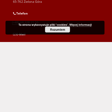
65-762 Zielona Góra
Telefon
(+48) 68 328 21 55
Ta strona wykorzystuje pliki 'cookies'.
Więcej informacji
Rozumiem
E-Mail
kontakt@zbc.uz.zgora.pl
Wojewódzka i Miejska Biblioteka Publiczna
im. C. Norwida w Zielonej Górze
al. Wojska Polskiego 9
65-077 Zielona Góra
(+48) 68 453 26 06
p.karp@biblioteka.zgora.pl