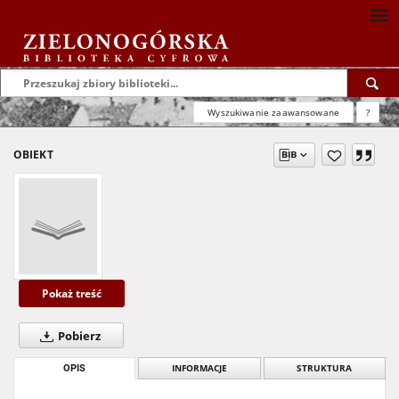
Wyszukiwanie zaawansowane
?
OBIEKT
Pokaż treść
Pobierz
OPIS
INFORMACJE
STRUKTURA