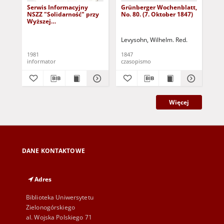
Serwis Informacyjny
Grünberger Wochenblatt,
Gr
NSZZ "Solidarność" przy
No. 80. (7. Oktober 1847)
No.
Wyższej
SzkolePedagogicznej w
Zielone Górze, nr 1 (18
Levysohn, Wilhelm. Red.
Lev
marca 1981)
1981
1847
184
informator
czasopismo
cza
Więcej
DANE KONTAKTOWE
Adres
Biblioteka Uniwersytetu
Zielonogórskiego
al. Wojska Polskiego 71