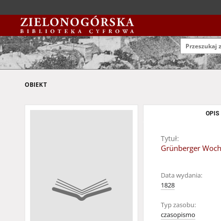
OBIEKT
OPIS
Tytuł:
Grünberger Wochen
Data wydania:
1828
Typ zasobu:
czasopismo