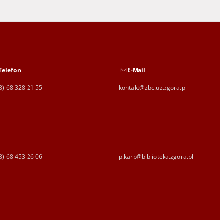
Telefon
E-Mail
8) 68 328 21 55
kontakt@zbc.uz.zgora.pl
8) 68 453 26 06
p.karp@biblioteka.zgora.pl