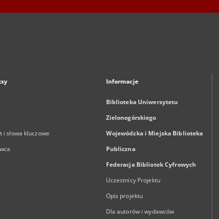
ksy
Informacje
Biblioteka Uniwersytetu
Zielonogórskiego
 i słowa kluczowe
Wojewódzka i Miejska Biblioteka
wca
Publiczna
Federacja Bibliotek Cyfrowych
Uczestnicy Projektu
Opis projektu
Dla autorów i wydawców