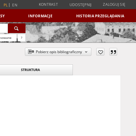
KONTRAST
ZALOGUJ SIĘ
UDOSTĘPNIJ
PL
EN
SY
INFORMACJE
HISTORIA PRZEGLĄDANIA
nsowane
?
Pobierz opis bibliograficzny
STRUKTURA