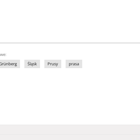
owe:
Grünberg
Śląsk
Prusy
prasa