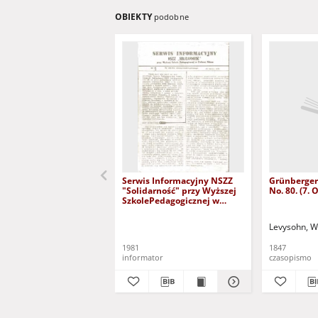
OBIEKTY
podobne
Serwis Informacyjny NSZZ
Grünberger
"Solidarność" przy Wyższej
No. 80. (7.
SzkolePedagogicznej w
Zielone Górze, nr 1 (18 marca
1981)
Levysohn, W
1981
1847
informator
czasopismo