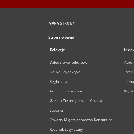
MAPA STRONY
Strona główna
Kolekcje
Inde
Dziedzictwo kulturowe
Autor
Nauka i dydaktyka
Tytuł
Regionalia
Temat
Archiwum Kresowe
Wyda
Gazeta Zielonogórska - Gazeta
Lubuska
Otwarty Międzynarodowy Konkurs na
Rysunek Satyryczny