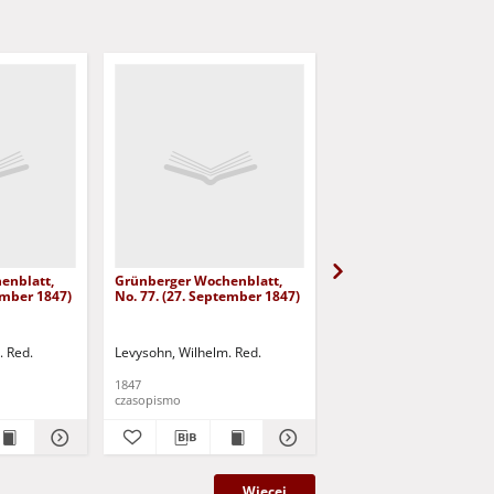
enblatt,
Grünberger Wochenblatt,
Grünberger Wochenbla
ember 1847)
No. 77. (27. September 1847)
No. 76. (23. September
. Red.
Levysohn, Wilhelm. Red.
Levysohn, Wilhelm. Red.
1847
1847
czasopismo
czasopismo
Więcej