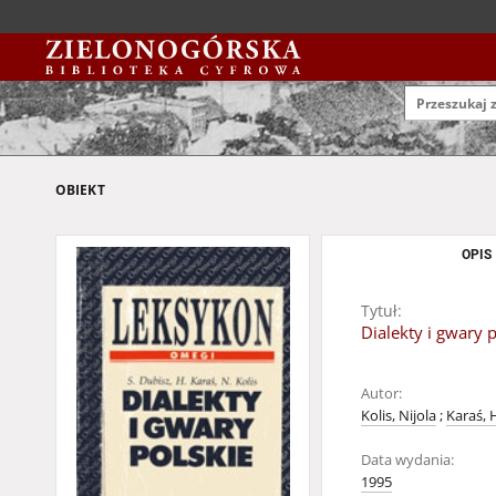
OBIEKT
OPIS
Tytuł:
Dialekty i gwary 
Autor:
Kolis, Nijola
;
Karaś, 
Data wydania:
1995