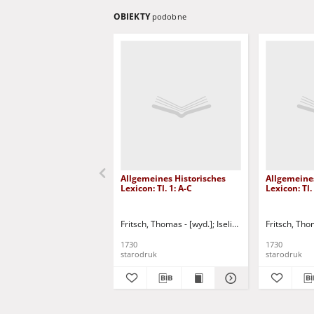
OBIEKTY
podobne
Allgemeines Historisches
Allgemeines
Lexicon: Tl. 1: A-C
Lexicon: Tl. 
Fritsch, Thomas - [wyd.]
Iselin, Jakob Christoph
Fritsch, Tho
B
1730
1730
starodruk
starodruk