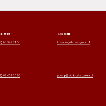
Telefon
E-Mail
8) 68 328 21 55
kontakt@zbc.uz.zgora.pl
8) 68 453 26 06
p.karp@biblioteka.zgora.pl