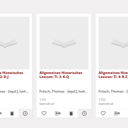
 Historisches
Allgemeines Historisches
Allgemeines Hist
2: D-J
Lexicon: Tl. 3: K-Q
Lexicon: Tl. 4: R-Z
mas - [wyd.]
uddeus, Johann Franz
Iselin, Jakob Christoph
Fritsch, Thomas - [wyd.]
Buddeus, Johann Franz
Iselin, Jakob Christoph
Fritsch, Thomas - 
Buddeus
1731
1732
starodruk
starodruk