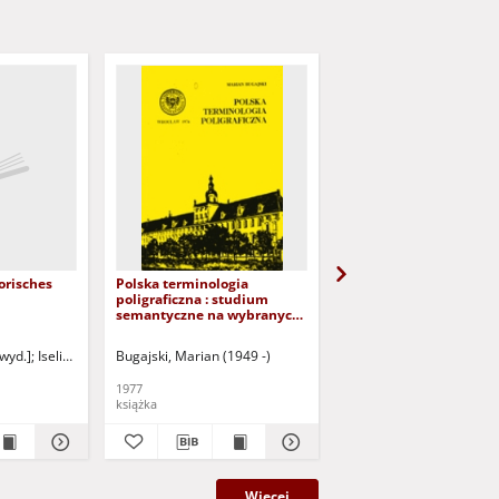
orisches
Polska terminologia
Podręczny idiomatyko
poligraficzna : studium
polsko-rosyjski. Z. 3
semantyczne na wybranych
(dokument dostępny p
działach
zalogowaniu tylko dla 
dysfunkcją wzroku)
[wyd.]
, Johann Franz
Iselin, Jakob Christoph
Bugajski, Marian (1949 -)
Buddeus, Johann Franz
Chlebda, Wojciech (1950 -
1977
2008
książka
książka
Więcej