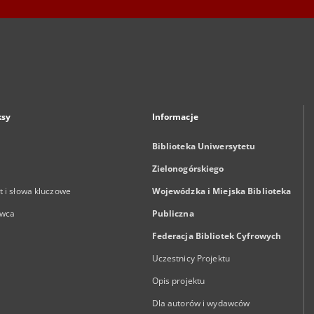
ksy
Informacje
Biblioteka Uniwersytetu
Zielonogórskiego
 i słowa kluczowe
Wojewódzka i Miejska Biblioteka
wca
Publiczna
Federacja Bibliotek Cyfrowych
Uczestnicy Projektu
Opis projektu
Dla autorów i wydawców