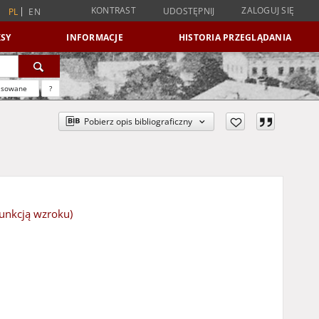
KONTRAST
ZALOGUJ SIĘ
UDOSTĘPNIJ
PL
EN
SY
INFORMACJE
HISTORIA PRZEGLĄDANIA
nsowane
?
Pobierz opis bibliograficzny
funkcją wzroku)