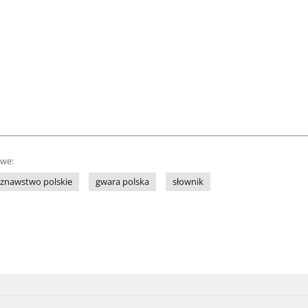
owe:
oznawstwo polskie
gwara polska
słownik