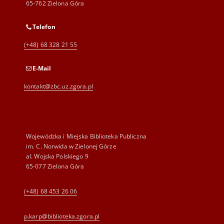
65-762 Zielona Góra
Telefon
(+48) 68 328 21 55
E-Mail
kontakt@zbc.uz.zgora.pl
Wojewódzka i Miejska Biblioteka Publiczna
im. C. Norwida w Zielonej Górze
al. Wojska Polskiego 9
65-077 Zielona Góra
(+48) 68 453 26 06
p.karp@biblioteka.zgora.pl