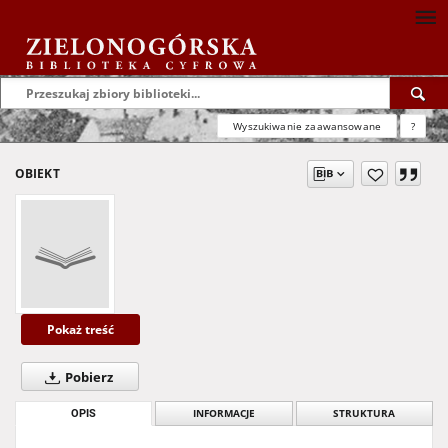
Wyszukiwanie zaawansowane
?
OBIEKT
Pokaż treść
Pobierz
OPIS
INFORMACJE
STRUKTURA