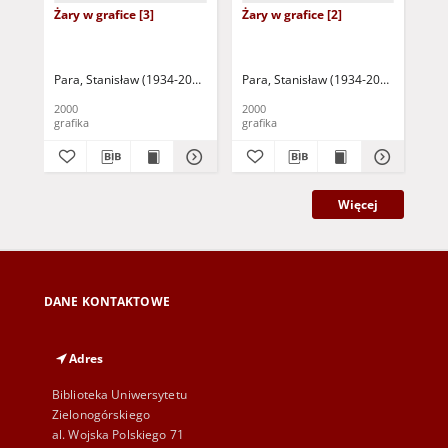
Żary w grafice [3]
Żary w grafice [2]
Żar
Para, Stanisław (1934-2010)
Para, Stanisław (1934-2010)
Par
2000
2000
200
grafika
grafika
gra
Więcej
DANE KONTAKTOWE
Adres
Biblioteka Uniwersytetu
Zielonogórskiego
al. Wojska Polskiego 71