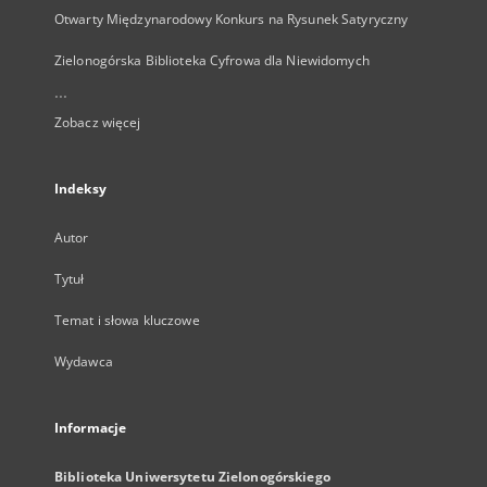
Otwarty Międzynarodowy Konkurs na Rysunek Satyryczny
Zielonogórska Biblioteka Cyfrowa dla Niewidomych
...
Zobacz więcej
Indeksy
Autor
Tytuł
Temat i słowa kluczowe
Wydawca
Informacje
Biblioteka Uniwersytetu Zielonogórskiego