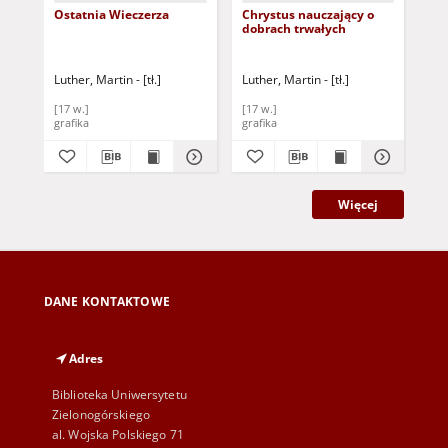
Ostatnia Wieczerza
Chrystus nauczający o
Ch
dobrach trwałych
ap
Luther, Martin - [tł.]
Luther, Martin - [tł.]
Lut
[17 w.]
[17 w.]
[17
grafika
grafika
gra
Więcej
DANE KONTAKTOWE
Adres
Biblioteka Uniwersytetu
Zielonogórskiego
al. Wojska Polskiego 71