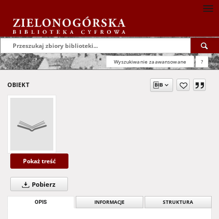
Wyszukiwanie zaawansowane
?
OBIEKT
Pokaż treść
Pobierz
OPIS
INFORMACJE
STRUKTURA