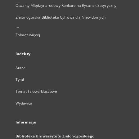
Otwarty Międzynarodowy Konkurs na Rysunek Satyryczny
Zielonogórska Biblioteka Cyfrowa dla Niewidomych
...
Zobacz więcej
Indeksy
Autor
Tytuł
Temat i słowa kluczowe
Wydawca
Informacje
Biblioteka Uniwersytetu Zielonogórskiego