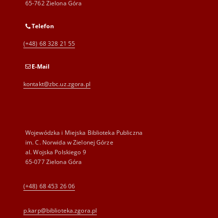
65-762 Zielona Góra
Telefon
(+48) 68 328 21 55
E-Mail
kontakt@zbc.uz.zgora.pl
Wojewódzka i Miejska Biblioteka Publiczna
im. C. Norwida w Zielonej Górze
al. Wojska Polskiego 9
65-077 Zielona Góra
(+48) 68 453 26 06
p.karp@biblioteka.zgora.pl