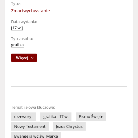
Tytuł:
Zmartwychwstanie
Data wydania:
[17 w.]
Typ zasobu:
grafika
Więcej
Temat i słowa kluczowe:
drzeworyt
grafika - 17 w.
Pismo Święte
Nowy Testament
Jezus Chrystus
Ewangelia wg św. Marka