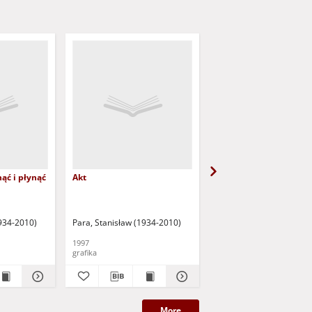
ąć i płynąć
Akt
Litwo, ojczyzno moja
1934-2010)
Para, Stanisław (1934-2010)
Para, Stanisław (1934-2
1997
1997
grafika
grafika
More