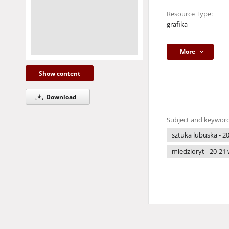
Resource Type:
grafika
More
Show content
Download
Subject and keyword
sztuka lubuska - 20
miedzioryt - 20-21 