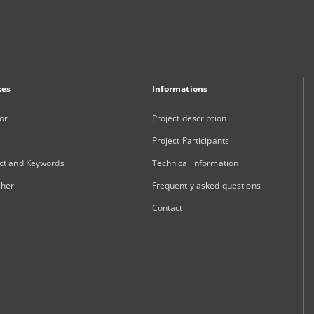
xes
Informations
or
Project description
Project Participants
ct and Keywords
Technical information
sher
Frequently asked questions
Contact