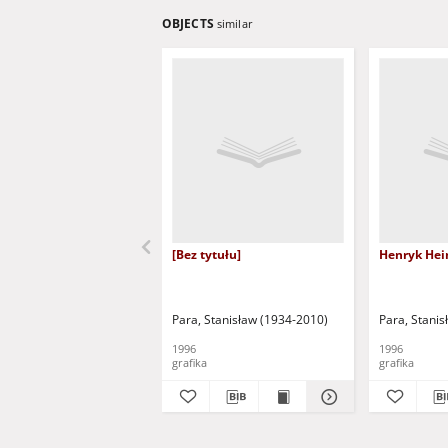
OBJECTS
similar
[Bez tytułu]
Henryk Hei
Para, Stanisław (1934-2010)
Para, Stani
1996
1996
grafika
grafika