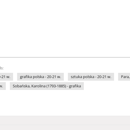
s:
-21 w.
grafika polska - 20-21 w.
sztuka polska - 20-21 w.
Para,
w.
Sobańska, Karolina (1793-1885) - grafika