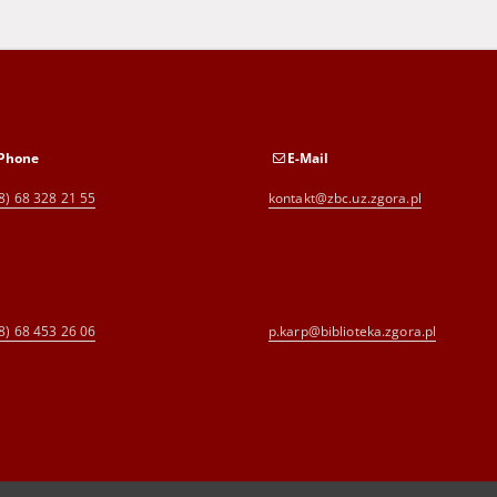
Phone
E-Mail
8) 68 328 21 55
kontakt@zbc.uz.zgora.pl
8) 68 453 26 06
p.karp@biblioteka.zgora.pl