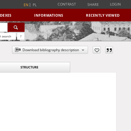
CONTRAST
LOGIN
SHARE
EN
PL
NDEXES
INFORMATIONS
RECENTLY VIEWED
 search
?
Download bibliography description
STRUCTURE