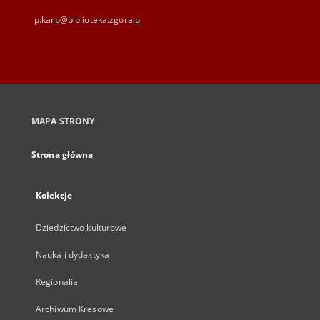
p.karp@biblioteka.zgora.pl
MAPA STRONY
Strona główna
Kolekcje
Dziedzictwo kulturowe
Nauka i dydaktyka
Regionalia
Archiwum Kresowe