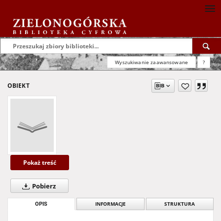
Wyszukiwanie zaawansowane
?
OBIEKT
Pokaż treść
Pobierz
OPIS
INFORMACJE
STRUKTURA