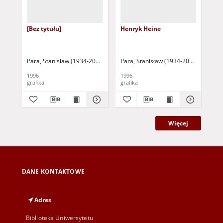
[Bez tytułu]
Henryk Heine
Ad
Para, Stanisław (1934-2010)
Para, Stanisław (1934-2010)
Par
1996
1996
199
grafika
grafika
gra
Więcej
DANE KONTAKTOWE
Adres
Biblioteka Uniwersytetu