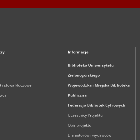
ksy
Informacje
Biblioteka Uniwersytetu
Zielonogórskiego
 i słowa kluczowe
Wojewódzka i Miejska Biblioteka
wca
Publiczna
Federacja Bibliotek Cyfrowych
Uczestnicy Projektu
Opis projektu
Dla autorów i wydawców