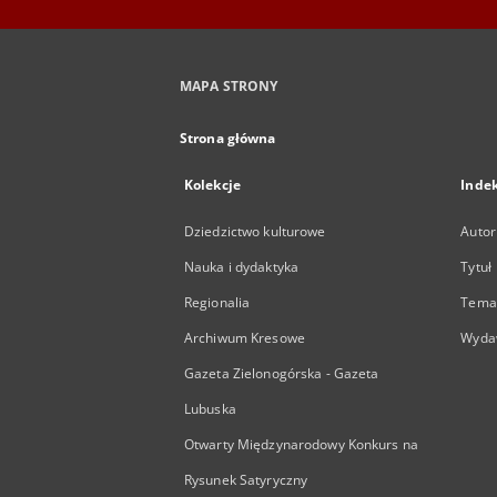
MAPA STRONY
Strona główna
Kolekcje
Inde
Dziedzictwo kulturowe
Autor
Nauka i dydaktyka
Tytuł
Regionalia
Temat
Archiwum Kresowe
Wyda
Gazeta Zielonogórska - Gazeta
Lubuska
Otwarty Międzynarodowy Konkurs na
Rysunek Satyryczny