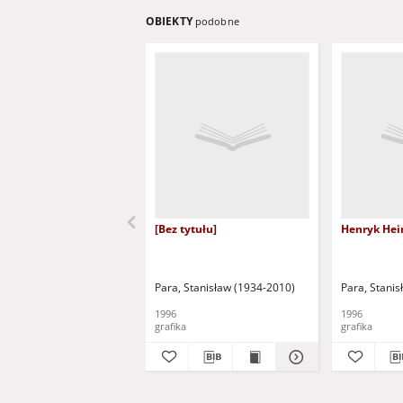
OBIEKTY
podobne
[Bez tytułu]
Henryk Hei
Para, Stanisław (1934-2010)
Para, Stani
1996
1996
grafika
grafika