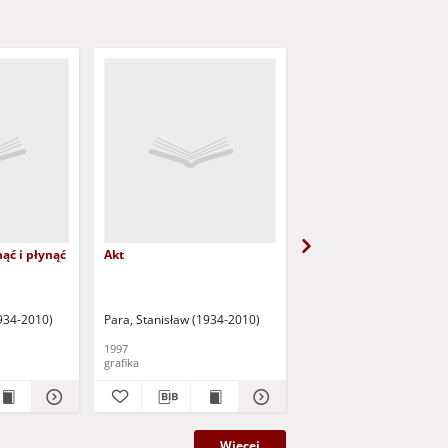
ąć i płynąć
Akt
Litwo, ojczyzno moja
1934-2010)
Para, Stanisław (1934-2010)
Para, Stanisław (1934-2
1997
1997
grafika
grafika
Więcej