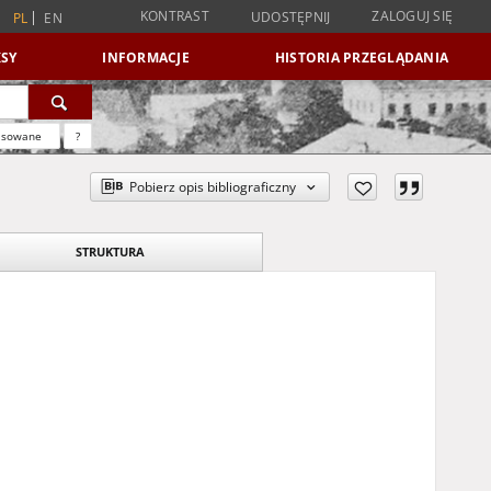
KONTRAST
ZALOGUJ SIĘ
UDOSTĘPNIJ
PL
EN
SY
INFORMACJE
HISTORIA PRZEGLĄDANIA
nsowane
?
Pobierz opis bibliograficzny
STRUKTURA