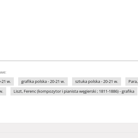
owe:
-21 w.
grafika polska - 20-21 w.
sztuka polska - 20-21 w.
Para,
w.
Liszt, Ferenc (kompozytor i pianista węgierski ; 1811-1886) - grafika