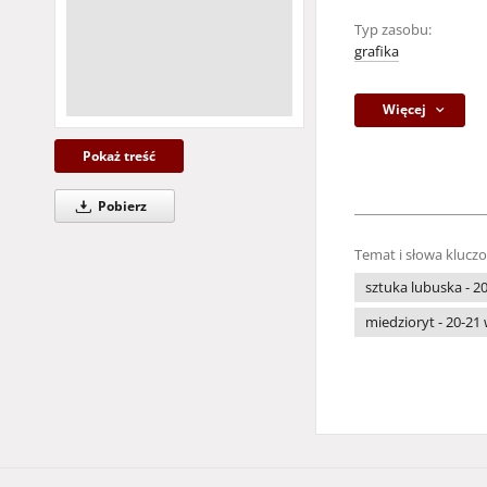
Typ zasobu:
grafika
Więcej
Pokaż treść
Pobierz
Temat i słowa klucz
sztuka lubuska - 20
miedzioryt - 20-21 