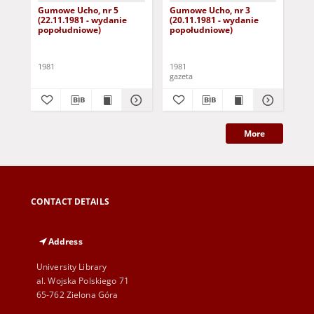
Gumowe Ucho, nr 5
Gumowe Ucho, nr 3
Gu
(22.11.1981 - wydanie
(20.11.1981 - wydanie
(20
popołudniowe)
popołudniowe)
pr
1981
1981
198
gazeta
gaz
More
CONTACT DETAILS
Address
University Library
al. Wojska Polskiego 71
65-762 Zielona Góra