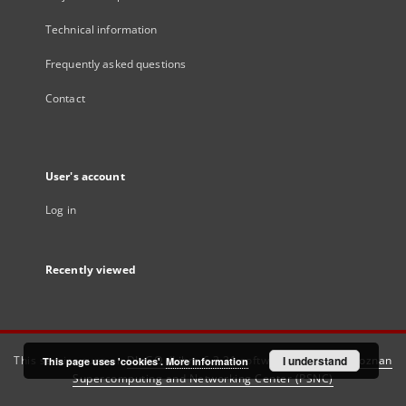
Technical information
Frequently asked questions
Contact
User's account
Log in
Recently viewed
This service runs on
DInGO dLibra 6.3.21
software created by
I understand
Poznan
This page uses 'cookies'.
More information
Supercomputing and Networking Center (PSNC)