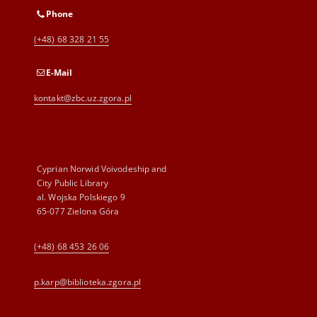
Phone
(+48) 68 328 21 55
E-Mail
kontakt@zbc.uz.zgora.pl
Cyprian Norwid Voivodeship and
City Public Library
al. Wojska Polskiego 9
65-077 Zielona Góra
(+48) 68 453 26 06
p.karp@biblioteka.zgora.pl