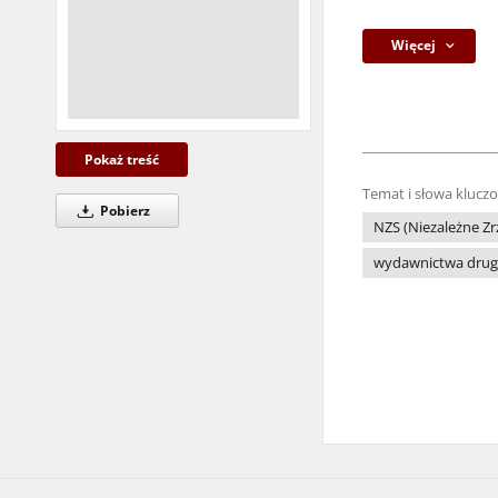
Więcej
Pokaż treść
Temat i słowa klucz
Pobierz
NZS (Niezależne Z
wydawnictwa drug