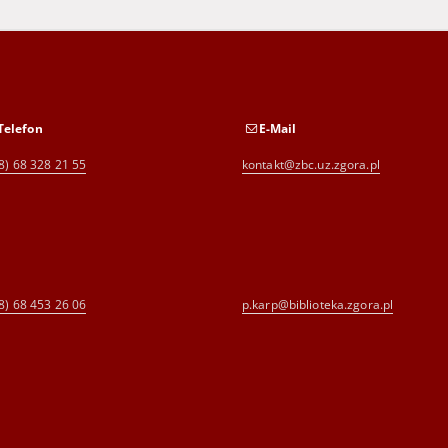
Telefon
E-Mail
8) 68 328 21 55
kontakt@zbc.uz.zgora.pl
8) 68 453 26 06
p.karp@biblioteka.zgora.pl