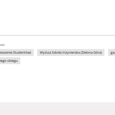
owe:
rzeszenie Studentów)
Wyższa Szkoła Inżynierska (Zielona Góra)
ga
iego obiegu