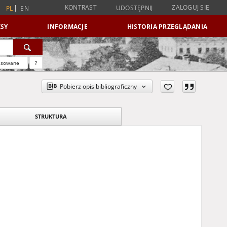
KONTRAST
ZALOGUJ SIĘ
UDOSTĘPNIJ
PL
EN
SY
INFORMACJE
HISTORIA PRZEGLĄDANIA
nsowane
?
Pobierz opis bibliograficzny
STRUKTURA