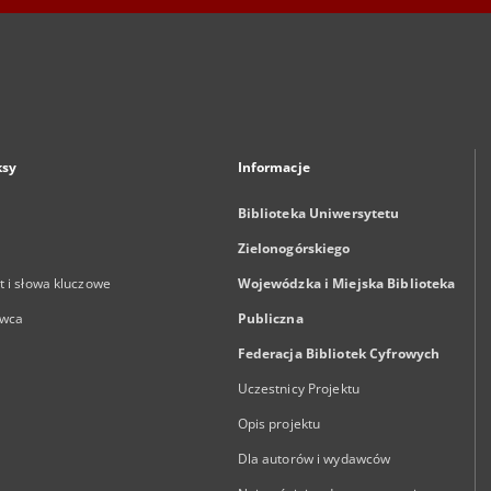
ksy
Informacje
Biblioteka Uniwersytetu
Zielonogórskiego
 i słowa kluczowe
Wojewódzka i Miejska Biblioteka
wca
Publiczna
Federacja Bibliotek Cyfrowych
Uczestnicy Projektu
Opis projektu
Dla autorów i wydawców