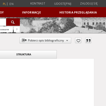
KONTRAST
ZALOGUJ SIĘ
UDOSTĘPNIJ
PL
EN
SY
INFORMACJE
HISTORIA PRZEGLĄDANIA
nsowane
?
Pobierz opis bibliograficzny
STRUKTURA