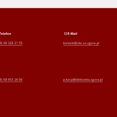
Telefon
E-Mail
8) 68 328 21 55
kontakt@zbc.uz.zgora.pl
8) 68 453 26 06
p.karp@biblioteka.zgora.pl