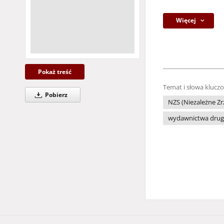
Więcej
Pokaż treść
Temat i słowa klucz
Pobierz
NZS (Niezależne Z
wydawnictwa drug