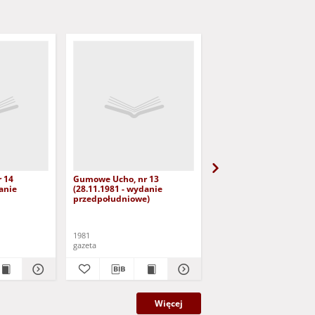
 14
Gumowe Ucho, nr 13
Gumowe Ucho, nr 11
anie
(28.11.1981 - wydanie
(26.11.1981)
przedpołudniowe)
1981
1981
gazeta
gazeta
Więcej