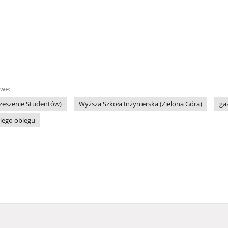
owe:
rzeszenie Studentów)
Wyższa Szkoła Inżynierska (Zielona Góra)
ga
iego obiegu