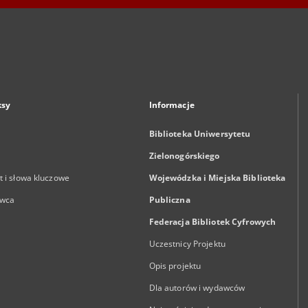
ksy
Informacje
Biblioteka Uniwersytetu
Zielonogórskiego
 i słowa kluczowe
Wojewódzka i Miejska Biblioteka
wca
Publiczna
Federacja Bibliotek Cyfrowych
Uczestnicy Projektu
Opis projektu
Dla autorów i wydawców