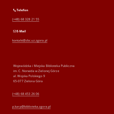
Telefon
(+48) 68 328 21 55
E-Mail
kontakt@zbc.uz.zgora.pl
Wojewódzka i Miejska Biblioteka Publiczna
im. C. Norwida w Zielonej Górze
al. Wojska Polskiego 9
65-077 Zielona Góra
(+48) 68 453 26 06
p.karp@biblioteka.zgora.pl