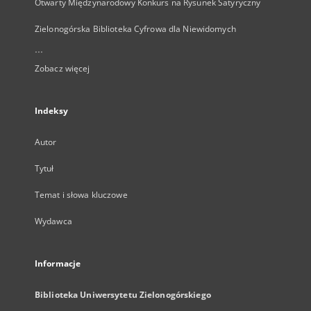
Otwarty Międzynarodowy Konkurs na Rysunek Satyryczny
Zielonogórska Biblioteka Cyfrowa dla Niewidomych
...
Zobacz więcej
Indeksy
Autor
Tytuł
Temat i słowa kluczowe
Wydawca
Informacje
Biblioteka Uniwersytetu Zielonogórskiego