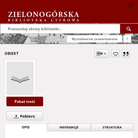
Wyszukiwanie zaawansowane
?
OBIEKT
Pokaż treść
Pobierz
OPIS
INFORMACJE
STRUKTURA