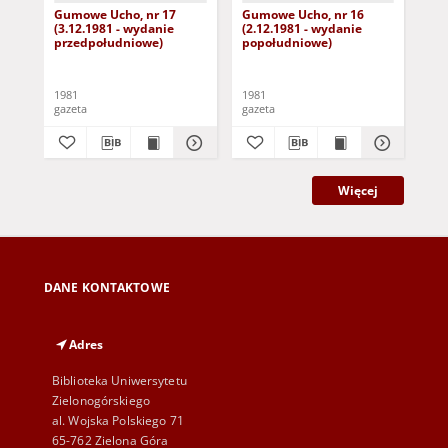
Gumowe Ucho, nr 17
Gumowe Ucho, nr 16
Gu
(3.12.1981 - wydanie
(2.12.1981 - wydanie
(30
przedpołudniowe)
popołudniowe)
po
1981
1981
198
gazeta
gazeta
gaz
Więcej
DANE KONTAKTOWE
Adres
Biblioteka Uniwersytetu
Zielonogórskiego
al. Wojska Polskiego 71
65-762 Zielona Góra