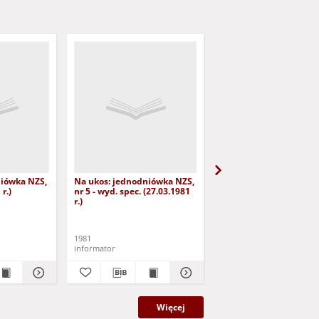
niówka NZS,
Na ukos: jednodniówka NZS,
Na ukos: informator NZ
r.)
nr 5 - wyd. spec. (27.03.1981
6 (15.05.1981 r.)
r.)
1981
1981
informator
informator
Więcej