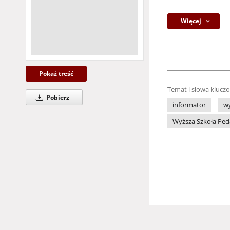
Więcej
Pokaż treść
Temat i słowa klucz
Pobierz
informator
w
Wyższa Szkoła Ped