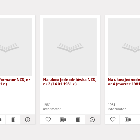
formator NZS, nr
Na ukos: jednodniówka NZS,
Na ukos: jednod
1 r.)
nr 2 (14.01.1981 r.)
nr 4 (marzec 1981 
1981
1981
informator
informator