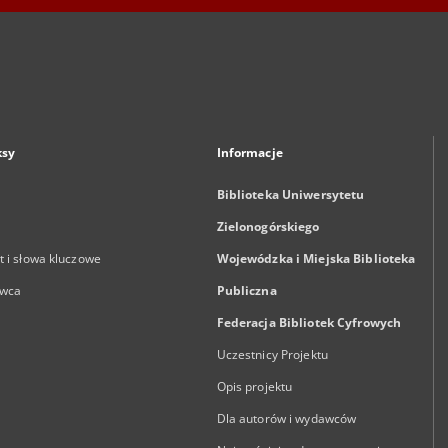
ksy
Informacje
Biblioteka Uniwersytetu
Zielonogórskiego
 i słowa kluczowe
Wojewódzka i Miejska Biblioteka
wca
Publiczna
Federacja Bibliotek Cyfrowych
Uczestnicy Projektu
Opis projektu
Dla autorów i wydawców