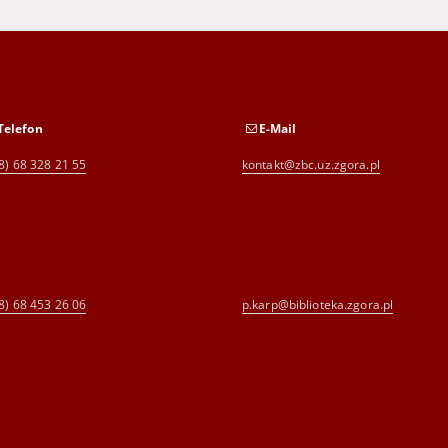
Telefon
E-Mail
8) 68 328 21 55
kontakt@zbc.uz.zgora.pl
8) 68 453 26 06
p.karp@biblioteka.zgora.pl