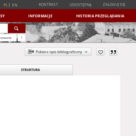
KONTRAST
ZALOGUJ SIĘ
UDOSTĘPNIJ
PL
EN
SY
INFORMACJE
HISTORIA PRZEGLĄDANIA
nsowane
?
Pobierz opis bibliograficzny
STRUKTURA