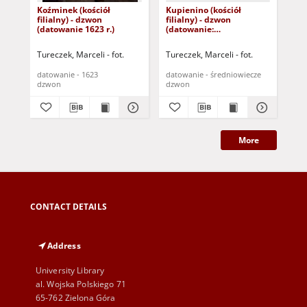
Koźminek (kościół
Kupienino (kościół
Rus
filialny) - dzwon
filialny) - dzwon
- d
(datowanie 1623 r.)
(datowanie:
śr
średniowiecze)
Tureczek, Marceli - fot.
Tureczek, Marceli - fot.
Tur
datowanie - 1623
datowanie - średniowiecze
dat
dzwon
dzwon
dz
More
CONTACT DETAILS
Address
University Library
al. Wojska Polskiego 71
65-762 Zielona Góra