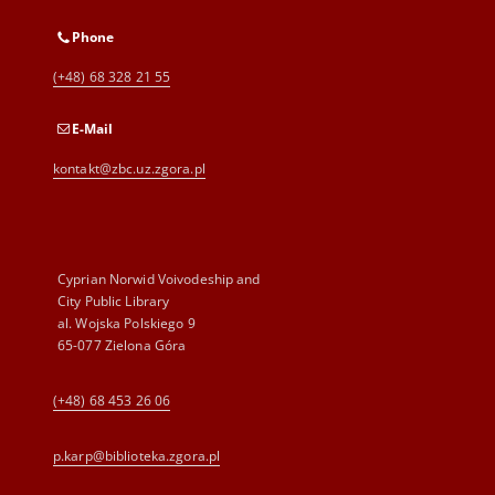
Phone
(+48) 68 328 21 55
E-Mail
kontakt@zbc.uz.zgora.pl
Cyprian Norwid Voivodeship and
City Public Library
al. Wojska Polskiego 9
65-077 Zielona Góra
(+48) 68 453 26 06
p.karp@biblioteka.zgora.pl