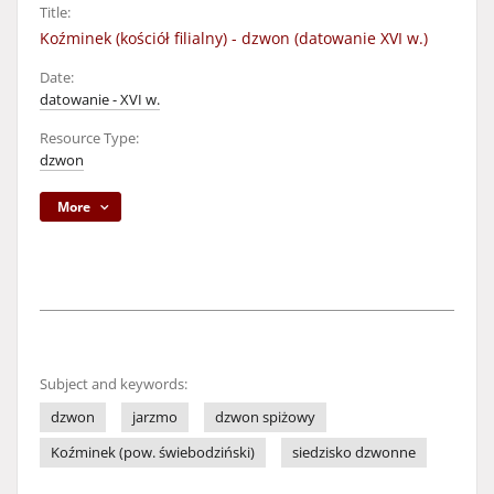
Title:
Koźminek (kościół filialny) - dzwon (datowanie XVI w.)
Date:
datowanie - XVI w.
Resource Type:
dzwon
More
Subject and keywords:
dzwon
jarzmo
dzwon spiżowy
Koźminek (pow. świebodziński)
siedzisko dzwonne