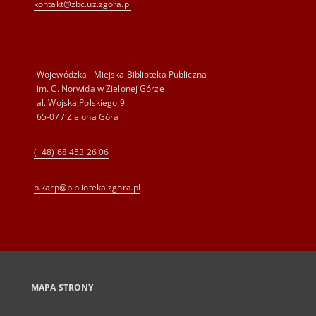
kontakt@zbc.uz.zgora.pl
Wojewódzka i Miejska Biblioteka Publiczna
im. C. Norwida w Zielonej Górze
al. Wojska Polskiego 9
65-077 Zielona Góra
(+48) 68 453 26 06
p.karp@biblioteka.zgora.pl
MAPA STRONY