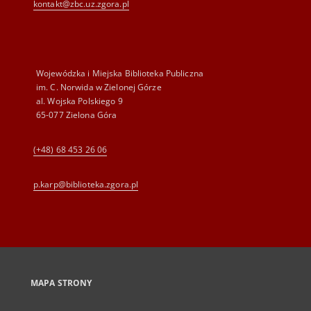
kontakt@zbc.uz.zgora.pl
Wojewódzka i Miejska Biblioteka Publiczna
im. C. Norwida w Zielonej Górze
al. Wojska Polskiego 9
65-077 Zielona Góra
(+48) 68 453 26 06
p.karp@biblioteka.zgora.pl
MAPA STRONY