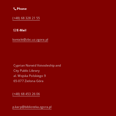
Phone
(+48) 68 328 21 55
E-Mail
kontakt@zbc.uz.zgora.pl
Cyprian Norwid Voivodeship and
City Public Library
al. Wojska Polskiego 9
65-077 Zielona Góra
(+48) 68 453 26 06
p.karp@biblioteka.zgora.pl