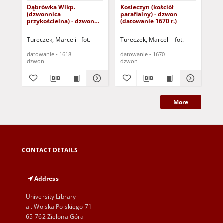
Dąbrówka Wlkp.
Kosieczyn (kościół
Żel
(dzwonnica
parafialny) - dzwon
fil
przykościelna) - dzwon
(datowanie 1670 r.)
(da
(datowanie 1618 r.)
Tureczek, Marceli - fot.
Tureczek, Marceli - fot.
Tur
datowanie - 1618
datowanie - 1670
dat
dzwon
dzwon
dz
More
CONTACT DETAILS
Address
University Library
al. Wojska Polskiego 71
65-762 Zielona Góra