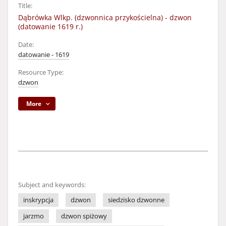
Title:
Dąbrówka Wlkp. (dzwonnica przykościelna) - dzwon
(datowanie 1619 r.)
Date:
datowanie - 1619
Resource Type:
dzwon
More
Subject and keywords:
inskrypcja
dzwon
siedzisko dzwonne
jarzmo
dzwon spiżowy