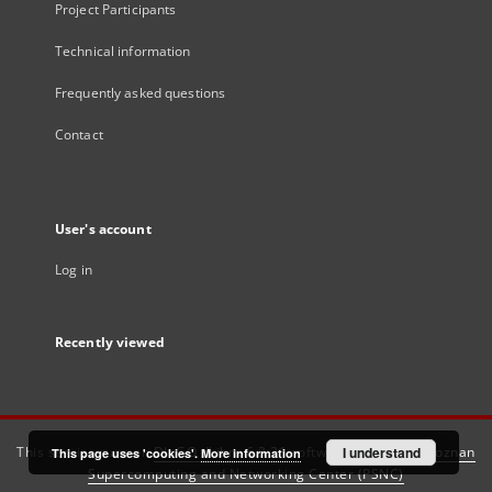
Project Participants
Technical information
Frequently asked questions
Contact
User's account
Log in
Recently viewed
This service runs on
DInGO dLibra 6.3.21
software created by
I understand
Poznan
This page uses 'cookies'.
More information
Supercomputing and Networking Center (PSNC)