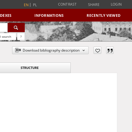
CONTRAST
LOGIN
SHARE
EN
PL
NDEXES
INFORMATIONS
RECENTLY VIEWED
 search
?
Download bibliography description
STRUCTURE