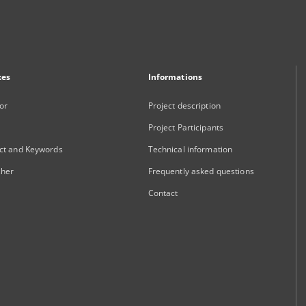
xes
Informations
or
Project description
Project Participants
ct and Keywords
Technical information
sher
Frequently asked questions
Contact