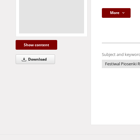
More
Show content
Subject and keyword
Download
Festiwal Piosenki R