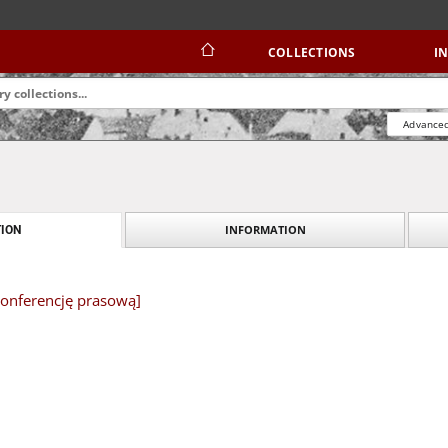
COLLECTIONS
I
Advanced
INFORMATION
ION
konferencję prasową]