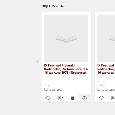
OBJECTS
similar
IX Festiwal Piosenki
IX Festiwal
Radzieckiej Zielona Góra, 13-
Radzieckiej
16 czerwca 1973 : Uroczyste
16 czerwca 
Ogłoszenie Wyników
wstępu na] 
Okazji Zako
Festiwalu P
1973
1973
Radzieckiej
karta wstępu
karta wstępu