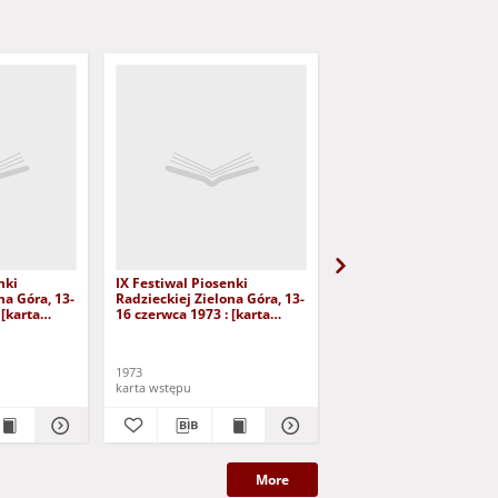
nki
IX Festiwal Piosenki
IX Festiwal Piosenki
na Góra, 13-
Radzieckiej Zielona Góra, 13-
Radzieckiej Zielona Gór
 [karta
16 czerwca 1973 : [karta
16 czerwca 1973 : [kart
l
wstępu]
wstępu]
1973
1973
karta wstępu
karta wstępu
More