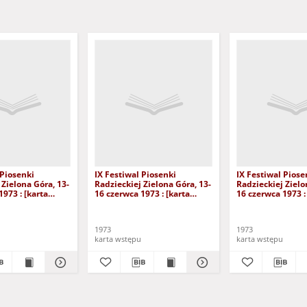
 Piosenki
IX Festiwal Piosenki
IX Festiwal Piose
 Zielona Góra, 13-
Radzieckiej Zielona Góra, 13-
Radzieckiej Zielo
1973 : [karta
16 czerwca 1973 : [karta
16 czerwca 1973 :
Spotkanie z
wstępu na Recital
wstępu na Recita
ńczenia IX
Piosenkarski 14 czerwca]
Piosenkarski]
iosenki
1973
1973
karta wstępu
karta wstępu