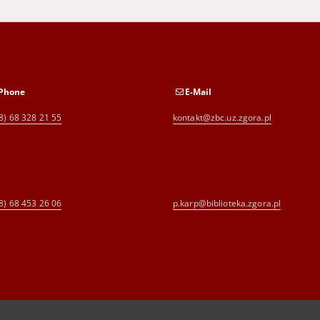
Phone
E-Mail
8) 68 328 21 55
kontakt@zbc.uz.zgora.pl
8) 68 453 26 06
p.karp@biblioteka.zgora.pl