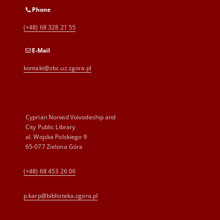
Phone
(+48) 68 328 21 55
E-Mail
kontakt@zbc.uz.zgora.pl
Cyprian Norwid Voivodeship and
City Public Library
al. Wojska Polskiego 9
65-077 Zielona Góra
(+48) 68 453 26 06
p.karp@biblioteka.zgora.pl