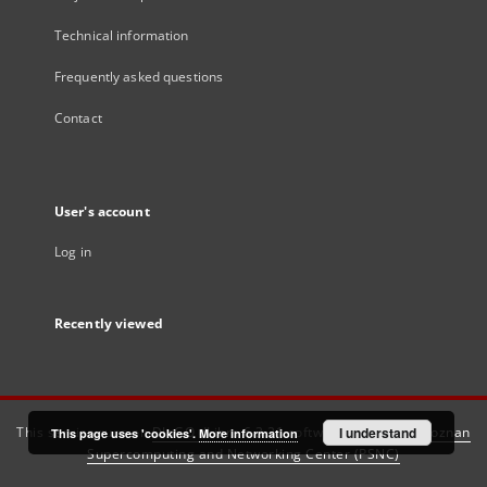
Technical information
Frequently asked questions
Contact
User's account
Log in
Recently viewed
This service runs on
DInGO dLibra 6.3.21
software created by
I understand
Poznan
This page uses 'cookies'.
More information
Supercomputing and Networking Center (PSNC)