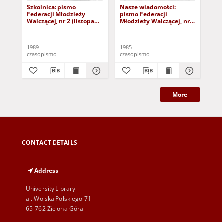
Szkolnica: pismo
Nasze wiadomości:
Na
Federacji Młodzieży
pismo Federacji
pis
Walczącej, nr 2 (listopad
Młodzieży Walczącej, nr 1
Mło
1989)
(23 lutego 1985)
(31
1989
1985
198
czasopismo
czasopismo
cza
More
CONTACT DETAILS
Address
University Library
al. Wojska Polskiego 71
65-762 Zielona Góra