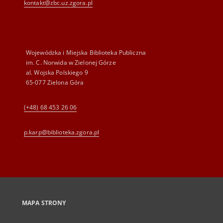
kontakt@zbc.uz.zgora.pl
Wojewódzka i Miejska Biblioteka Publiczna
im. C. Norwida w Zielonej Górze
al. Wojska Polskiego 9
65-077 Zielona Góra
(+48) 68 453 26 06
p.karp@biblioteka.zgora.pl
MAPA STRONY